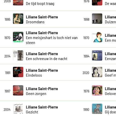
2009
1976
De tijd loopt traag
De waa
Liliane Saint-Pierre
Lilian
1995
1998
Droomdans
Duizen
Liliane Saint-Pierre
Lilian
Een meisjeshart is toch niet van
1970
1970
Een m
steen
Liliane Saint-Pierre
Lilian
2014
1994
Een schreeuw in de nacht
Eenza
Liliane Saint-Pierre
Lilian
1991
2020
Eindeloos
Geef 
Liliane Saint-Pierre
Lilian
1997
1976
Geen zorgen
Gelov
Liliane Saint-Pierre
Lilian
2004
1990
Gezicht
Gij do