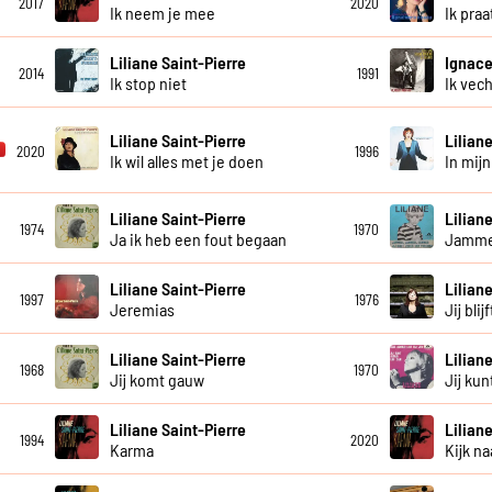
2017
2020
Ik neem je mee
Ik praa
Liliane Saint-Pierre
Ignace
2014
1991
Ik stop niet
Ik vech
Liliane Saint-Pierre
Lilian
2020
1996
Ik wil alles met je doen
In mij
Liliane Saint-Pierre
Lilian
1974
1970
Ja ik heb een fout begaan
Jamme
Liliane Saint-Pierre
Lilian
1997
1976
Jeremias
Jij bli
Liliane Saint-Pierre
Lilian
1968
1970
Jij komt gauw
Jij kunt
Liliane Saint-Pierre
Lilian
1994
2020
Karma
Kijk na