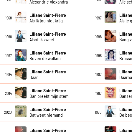
Alexandrie Alexandra
Alle sc
Liliane Saint-Pierre
Lilian
1968
1997
Als ik jou niet krijg
Als je 
Liliane Saint-Pierre
Lilian
1998
1998
Alsof ik zweef
Bang v
Liliane Saint-Pierre
Lilian
1967
1998
Boven de wolken
Brusse
Liliane Saint-Pierre
Lilian
1984
1987
Daar
Daarn
Liliane Saint-Pierre
Lilian
2014
1987
Dan breekt mijn stem
Dansen 
Liliane Saint-Pierre
Lilian
2020
1970
Dat weet niemand
De bes
Liliane Saint-Pierre
Lilian