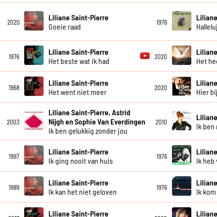
Liliane Saint-Pierre
Lilian
2020
1976
Goeie raad
Hallelu
Liliane Saint-Pierre
Lilian
1976
2020
Het beste wat ik had
Het he
Liliane Saint-Pierre
Lilian
1968
2020
Het went niet meer
Hier bi
Liliane Saint-Pierre, Astrid
Lilian
Nijgh en Sophie Van Everdingen
2003
2010
Ik ben 
Ik ben gelukkig zonder jou
Liliane Saint-Pierre
Lilian
1997
1976
Ik ging nooit van huis
Ik heb 
Liliane Saint-Pierre
Lilian
1989
1976
Ik kan het niet geloven
Ik kom 
Liliane Saint-Pierre
Lilian