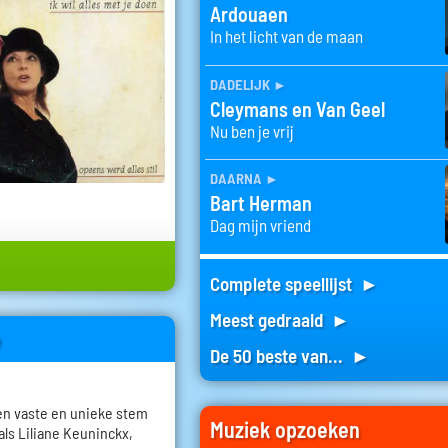
Ardouaen
In het licht van de maan
dadelijk
►
Cleymans en Van Geel
Nu ben je vrij
daarna
►
Bart Herman
Dag mijn vriend
Complete speellijst ►
Meest gedraaid ►
e
De 50 beste van... ►
een vaste en unieke stem
Muziek opzoeken
als Liliane Keuninckx,