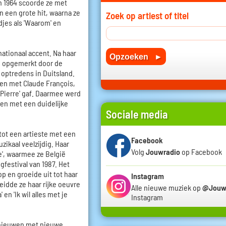
In 1964 scoorde ze met
n een grote hit, waarna ze
Zoek op artiest of titel
djes als 'Waarom' en
nationaal accent. Na haar
ze opgemerkt door de
optredens in Duitsland.
amen met Claude François,
-Pierre' gaf. Daarmee werd
en met een duidelijke
Sociale media
 tot een artieste met een
Facebook
uzikaal veelzijdig. Haar
Volg
Jouwradio
op Facebook
ve', waarmee ze België
festival van 1987. Het
 en groeide uit tot haar
Instagram
eidde ze haar rijke oeuvre
Alle nieuwe muziek op
@Jouw
en 'Ik wil alles met je
Instagram
rnieuwen met nieuwe