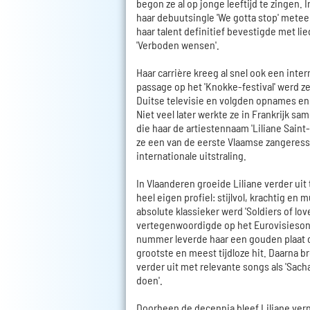
begon ze al op jonge leeftijd te zingen. 
haar debuutsingle 'We gotta stop' metee
haar talent definitief bevestigde met lie
'Verboden wensen'.
Haar carrière kreeg al snel ook een inter
passage op het 'Knokke-festival' werd 
Duitse televisie en volgden opnames en 
Niet veel later werkte ze in Frankrijk s
die haar de artiestennaam 'Liliane Saint
ze een van de eerste Vlaamse zangeress
internationale uitstraling.
In Vlaanderen groeide Liliane verder uit
heel eigen profiel: stijlvol, krachtig en m
absolute klassieker werd 'Soldiers of lo
vertegenwoordigde op het Eurovisiesong
nummer leverde haar een gouden plaat op
grootste en meest tijdloze hit. Daarna br
verder uit met relevante songs als 'Sacha' 
doen'.
Doorheen de decennia bleef Liliane ve