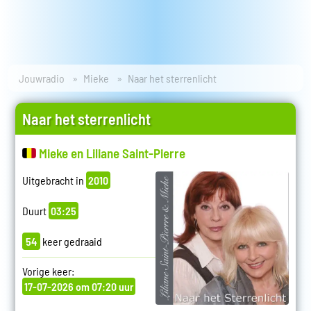
Jouwradio
Mieke
Naar het sterrenlicht
Naar het sterrenlicht
Mieke en Liliane Saint-Pierre
Uitgebracht in
2010
Duurt
03:25
54
keer gedraaid
Vorige keer:
17-07-2026 om 07:20 uur