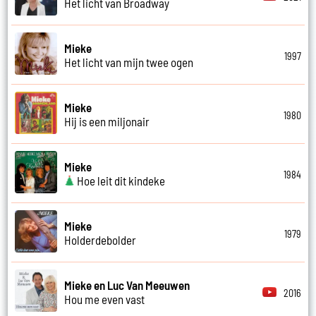
Het licht van Broadway
Mieke
1997
Het licht van mijn twee ogen
Mieke
1980
Hij is een miljonair
Mieke
1984
Hoe leit dit kindeke
Mieke
1979
Holderdebolder
Mieke en Luc Van Meeuwen
2016
Hou me even vast