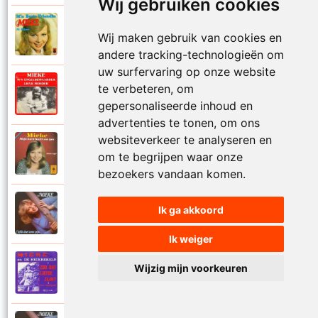
Wij gebruiken cookies
Mieke
1975
Wij maken gebruik van cookies en
Mijn beste vriendin
andere tracking-technologieën om
uw surfervaring op onze website
Mieke
te verbeteren, om
1976
Mijn engelbewaarder
gepersonaliseerde inhoud en
advertenties te tonen, om ons
websiteverkeer te analyseren en
Mieke
1975
om te begrijpen waar onze
Mijn hart huilt om jou
bezoekers vandaan komen.
Mieke
Ik ga akkoord
1979
Mijn liefdesdroom
Ik weiger
De Heikrekels en Mieke
Wijzig mijn voorkeuren
1971
Mijn speelgoed