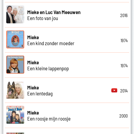
Mieke en Luc Van Meeuwen
2016
Een foto van jou
Mieke
1974
Een kind zonder moeder
Mieke
1974
Een kleine lappenpop
Mieke
2014
Een lentedag
Mieke
2000
Een roosje mijn roosje