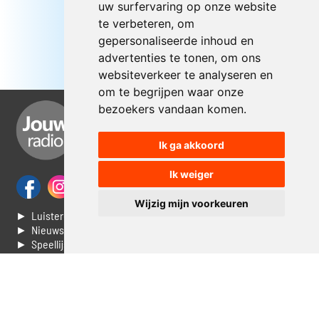
uw surfervaring op onze website
te verbeteren, om
gepersonaliseerde inhoud en
advertenties te tonen, om ons
websiteverkeer te analyseren en
om te begrijpen waar onze
bezoekers vandaan komen.
Ik ga akkoord
Ik weiger
Wijzig mijn voorkeuren
► Luisteren naar Jouwradio
► Nieuws
► Speellijst
► Stem voor de Dag top 3
► Contacteer ons
► Vaak gestelde vragen
► Livestream informatie