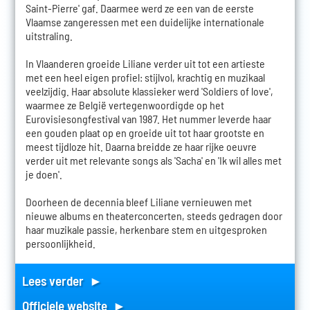
Saint-Pierre' gaf. Daarmee werd ze een van de eerste
Vlaamse zangeressen met een duidelijke internationale
uitstraling.
In Vlaanderen groeide Liliane verder uit tot een artieste
met een heel eigen profiel: stijlvol, krachtig en muzikaal
veelzijdig. Haar absolute klassieker werd 'Soldiers of love',
waarmee ze België vertegenwoordigde op het
Eurovisiesongfestival van 1987. Het nummer leverde haar
een gouden plaat op en groeide uit tot haar grootste en
meest tijdloze hit. Daarna breidde ze haar rijke oeuvre
verder uit met relevante songs als 'Sacha' en 'Ik wil alles met
je doen'.
Doorheen de decennia bleef Liliane vernieuwen met
nieuwe albums en theaterconcerten, steeds gedragen door
haar muzikale passie, herkenbare stem en uitgesproken
persoonlijkheid.
Lees verder ►
Officiele website ►