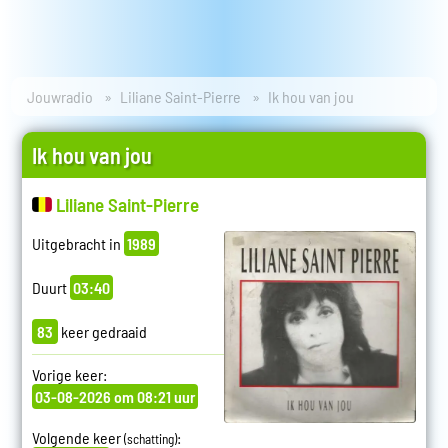
Jouwradio
Liliane Saint-Pierre
Ik hou van jou
Ik hou van jou
Liliane Saint-Pierre
Uitgebracht in
1989
Duurt
03:40
83
keer gedraaid
Vorige keer:
03-08-2026 om 08:21 uur
Volgende keer
:
(schatting)