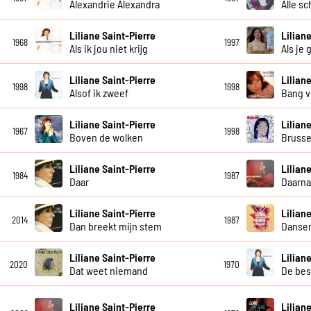
Alexandrie Alexandra
Alle sc
Liliane Saint-Pierre
Lilian
1968
1997
Als ik jou niet krijg
Als je 
Liliane Saint-Pierre
Lilian
1998
1998
Alsof ik zweef
Bang v
Liliane Saint-Pierre
Lilian
1967
1998
Boven de wolken
Brusse
Liliane Saint-Pierre
Lilian
1984
1987
Daar
Daarn
Liliane Saint-Pierre
Lilian
2014
1987
Dan breekt mijn stem
Dansen 
Liliane Saint-Pierre
Lilian
2020
1970
Dat weet niemand
De bes
Liliane Saint-Pierre
Lilian