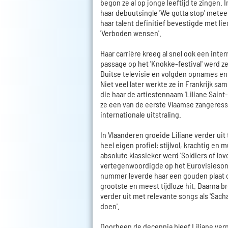
begon ze al op jonge leeftijd te zingen. 
haar debuutsingle 'We gotta stop' metee
haar talent definitief bevestigde met lie
'Verboden wensen'.
Haar carrière kreeg al snel ook een inter
passage op het 'Knokke-festival' werd 
Duitse televisie en volgden opnames en 
Niet veel later werkte ze in Frankrijk s
die haar de artiestennaam 'Liliane Saint
ze een van de eerste Vlaamse zangeress
internationale uitstraling.
In Vlaanderen groeide Liliane verder uit
heel eigen profiel: stijlvol, krachtig en m
absolute klassieker werd 'Soldiers of lo
vertegenwoordigde op het Eurovisiesong
nummer leverde haar een gouden plaat op
grootste en meest tijdloze hit. Daarna br
verder uit met relevante songs als 'Sacha' 
doen'.
Doorheen de decennia bleef Liliane ve