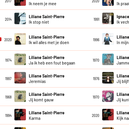
2017
2020
Ik neem je mee
Ik praa
Liliane Saint-Pierre
Ignace
2014
1991
Ik stop niet
Ik vech
Liliane Saint-Pierre
Lilian
2020
1996
Ik wil alles met je doen
In mij
Liliane Saint-Pierre
Lilian
1974
1970
Ja ik heb een fout begaan
Jamme
Liliane Saint-Pierre
Lilian
1997
1976
Jeremias
Jij bli
Liliane Saint-Pierre
Lilian
1968
1970
Jij komt gauw
Jij kunt
Liliane Saint-Pierre
Lilian
1994
2020
Karma
Kijk na