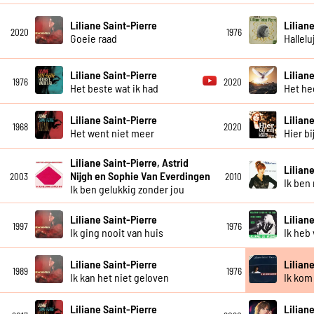
Liliane Saint-Pierre
Lilian
2020
1976
Goeie raad
Hallelu
Liliane Saint-Pierre
Lilian
1976
2020
Het beste wat ik had
Het he
Liliane Saint-Pierre
Lilian
1968
2020
Het went niet meer
Hier bi
Liliane Saint-Pierre, Astrid
Lilian
Nijgh en Sophie Van Everdingen
2003
2010
Ik ben 
Ik ben gelukkig zonder jou
Liliane Saint-Pierre
Lilian
1997
1976
Ik ging nooit van huis
Ik heb 
Liliane Saint-Pierre
Lilian
1989
1976
Ik kan het niet geloven
Ik kom 
Liliane Saint-Pierre
Lilian