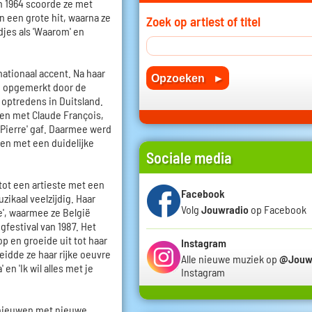
In 1964 scoorde ze met
n een grote hit, waarna ze
Zoek op artiest of titel
djes als 'Waarom' en
nationaal accent. Na haar
ze opgemerkt door de
optredens in Duitsland.
amen met Claude François,
-Pierre' gaf. Daarmee werd
en met een duidelijke
Sociale media
 tot een artieste met een
Facebook
uzikaal veelzijdig. Haar
Volg
Jouwradio
op Facebook
ve', waarmee ze België
festival van 1987. Het
 en groeide uit tot haar
Instagram
eidde ze haar rijke oeuvre
Alle nieuwe muziek op
@Jouw
en 'Ik wil alles met je
Instagram
rnieuwen met nieuwe