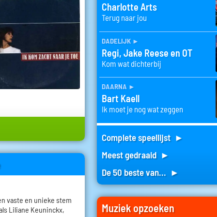
Charlotte Arts
Terug naar jou
dadelijk
►
Regi, Jake Reese en OT
Kom wat dichterbij
daarna
►
Bart Kaell
Ik moet je nog wat zeggen
Complete speellijst ►
Meest gedraaid ►
e
De 50 beste van... ►
een vaste en unieke stem
Muziek opzoeken
als Liliane Keuninckx,