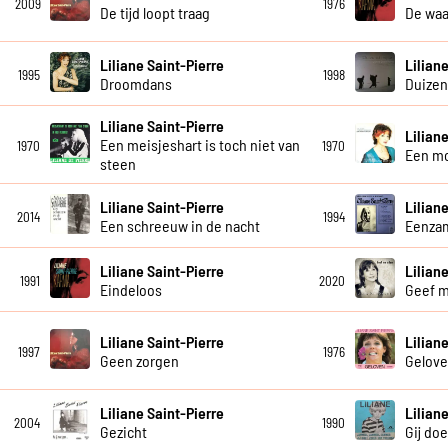
2009
1976
De tijd loopt traag
De waa
Liliane Saint-Pierre
Lilian
1995
1998
Droomdans
Duizen
Liliane Saint-Pierre
Lilian
Een meisjeshart is toch niet van
1970
1970
Een m
steen
Liliane Saint-Pierre
Lilian
2014
1994
Een schreeuw in de nacht
Eenza
Liliane Saint-Pierre
Lilian
1991
2020
Eindeloos
Geef 
Liliane Saint-Pierre
Lilian
1997
1976
Geen zorgen
Gelov
Liliane Saint-Pierre
Lilian
2004
1990
Gezicht
Gij do