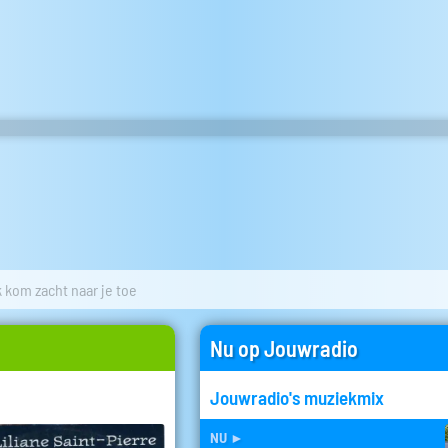
k kom zacht naar je toe
Nu op Jouwradio
Jouwradio's muziekmix
nu
►