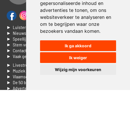
gepersonaliseerde inhoud en
advertenties te tonen, om ons
websiteverkeer te analyseren en
om te begrijpen waar onze
► Luisteren naar Jouwradio
bezoekers vandaan komen.
► Nieuws
► Speellijst
► Stem voor de Dag top 3
Ik ga akkoord
► Contacteer ons
► Vaak gestelde vragen
Ik weiger
► Livestream informatie
Wijzig mijn voorkeuren
► Muziek opzoeken
► Vlaamse 100 Aller tijden
► De 50 beste van...
► Adverteren op Jouwradio
► Cookie voorkeuren wijzigen
► Privacyinformatie
Luister nu naar Jouwradio! De beste Nederlandstalige muziek
uit de lage landen hoor je hier al 20 jaar. In digitale kwaliteit op je
laptop, tablet of smartphone.