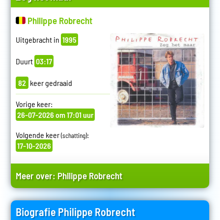
Philippe Robrecht
Uitgebracht in
1995
Duurt
03:17
82
keer gedraaid
Vorige keer:
26-07-2026 om 17:01 uur
Volgende keer
:
(schatting)
17-10-2026
Meer over:
Philippe Robrecht
Biografie Philippe Robrecht