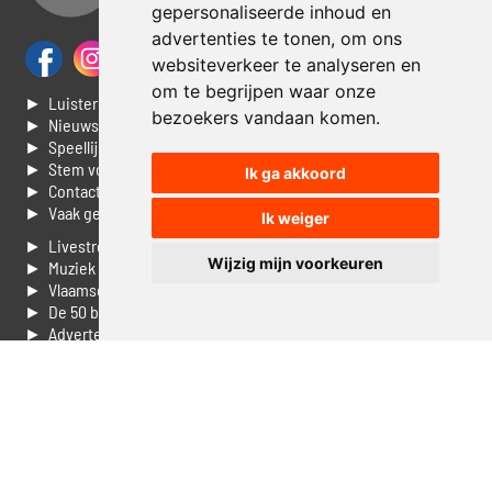
gepersonaliseerde inhoud en
advertenties te tonen, om ons
websiteverkeer te analyseren en
om te begrijpen waar onze
► Luisteren naar Jouwradio
bezoekers vandaan komen.
► Nieuws
► Speellijst
► Stem voor de Dag top 3
Ik ga akkoord
► Contacteer ons
► Vaak gestelde vragen
Ik weiger
► Livestream informatie
Wijzig mijn voorkeuren
► Muziek opzoeken
► Vlaamse 100 Aller tijden
► De 50 beste van...
► Adverteren op Jouwradio
► Cookie voorkeuren wijzigen
► Privacyinformatie
Luister nu naar Jouwradio! De beste Nederlandstalige muziek
uit de lage landen hoor je hier al 20 jaar. In digitale kwaliteit op je
laptop, tablet of smartphone.