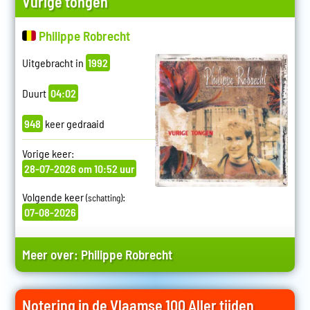
Vurige tongen
Philippe Robrecht
Uitgebracht in
1992
Duurt
04:02
948
keer gedraaid
Vorige keer:
28-07-2026 om 10:52 uur
Volgende keer
:
(schatting)
07-08-2026
Meer over:
Philippe Robrecht
Notering in de Vlaamse 100 Aller tijden