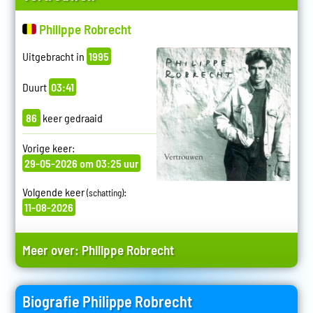
Philippe Robrecht
Uitgebracht in
1995
Duurt
03:41
86
keer gedraaid
Vorige keer:
29-05-2026 om 03:25 uur
Volgende keer
:
(schatting)
11-08-2026
Meer over:
Philippe Robrecht
Biografie Philippe Robrecht