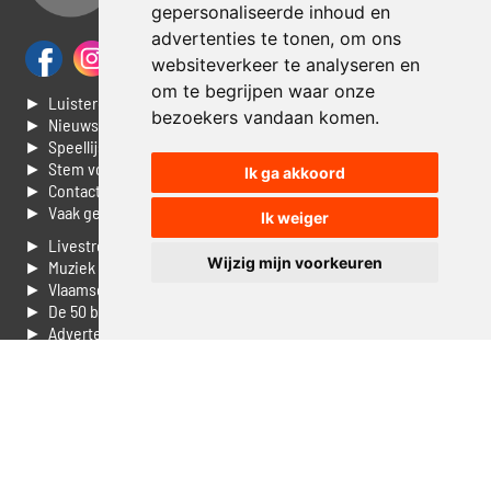
gepersonaliseerde inhoud en
advertenties te tonen, om ons
websiteverkeer te analyseren en
om te begrijpen waar onze
► Luisteren naar Jouwradio
bezoekers vandaan komen.
► Nieuws
► Speellijst
► Stem voor de Dag top 3
Ik ga akkoord
► Contacteer ons
► Vaak gestelde vragen
Ik weiger
► Livestream informatie
Wijzig mijn voorkeuren
► Muziek opzoeken
► Vlaamse 100 Aller tijden
► De 50 beste van...
► Adverteren op Jouwradio
► Cookie voorkeuren wijzigen
► Privacyinformatie
Luister nu naar Jouwradio! De beste Nederlandstalige muziek
uit de lage landen hoor je hier al 20 jaar. In digitale kwaliteit op je
laptop, tablet of smartphone.