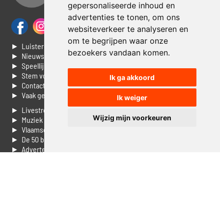
gepersonaliseerde inhoud en
advertenties te tonen, om ons
websiteverkeer te analyseren en
om te begrijpen waar onze
► Luisteren naar Jouwradio
bezoekers vandaan komen.
► Nieuws
► Speellijst
► Stem voor de Dag top 3
Ik ga akkoord
► Contacteer ons
► Vaak gestelde vragen
Ik weiger
► Livestream informatie
Wijzig mijn voorkeuren
► Muziek opzoeken
► Vlaamse 100 Aller tijden
► De 50 beste van...
► Adverteren op Jouwradio
► Cookie voorkeuren wijzigen
► Privacyinformatie
Luister nu naar Jouwradio! De beste Nederlandstalige muziek
uit de lage landen hoor je hier al 20 jaar. In digitale kwaliteit op je
laptop, tablet of smartphone.