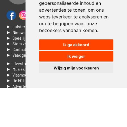
gepersonaliseerde inhoud en
advertenties te tonen, om ons
websiteverkeer te analyseren en
om te begrijpen waar onze
► Luisteren naar Jouwradio
bezoekers vandaan komen.
► Nieuws
► Speellijst
► Stem voor de Dag top 3
Ik ga akkoord
► Contacteer ons
► Vaak gestelde vragen
Ik weiger
► Livestream informatie
Wijzig mijn voorkeuren
► Muziek opzoeken
► Vlaamse 100 Aller tijden
► De 50 beste van...
► Adverteren op Jouwradio
► Cookie voorkeuren wijzigen
► Privacyinformatie
Luister nu naar Jouwradio! De beste Nederlandstalige muziek
uit de lage landen hoor je hier al 20 jaar. In digitale kwaliteit op je
laptop, tablet of smartphone.