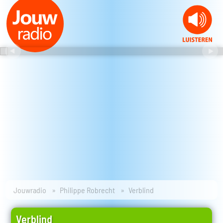
Jouwradio
Philippe Robrecht
Verblind
Verblind