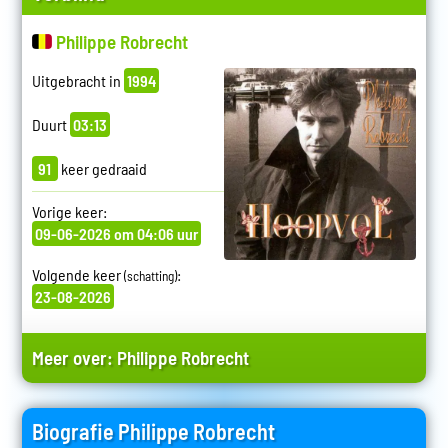
Philippe Robrecht
Uitgebracht in
1994
Duurt
03:13
91
keer gedraaid
Vorige keer:
09-06-2026 om 04:06 uur
Volgende keer
:
(schatting)
23-08-2026
Meer over:
Philippe Robrecht
Biografie Philippe Robrecht