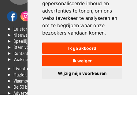
gepersonaliseerde inhoud en
advertenties te tonen, om ons
websiteverkeer te analyseren en
om te begrijpen waar onze
► Luisteren naar Jouwradio
bezoekers vandaan komen.
► Nieuws
► Speellijst
► Stem voor de Dag top 3
Ik ga akkoord
► Contacteer ons
► Vaak gestelde vragen
Ik weiger
► Livestream informatie
Wijzig mijn voorkeuren
► Muziek opzoeken
► Vlaamse 100 Aller tijden
► De 50 beste van...
► Adverteren op Jouwradio
► Cookie voorkeuren wijzigen
► Privacyinformatie
Luister nu naar Jouwradio! De beste Nederlandstalige muziek
uit de lage landen hoor je hier al 20 jaar. In digitale kwaliteit op je
laptop, tablet of smartphone.