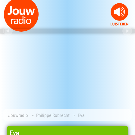
Jouwradio
Philippe Robrecht
Eva
Eva