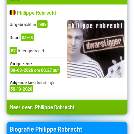
Philippe Robrecht
Uitgebracht in
1999
Duurt
03:48
87
keer gedraaid
Vorige keer:
06-08-2026 om 00:27 uur
Volgende keer
:
(schatting)
30-10-2026
Meer over:
Philippe Robrecht
Biografie Philippe Robrecht