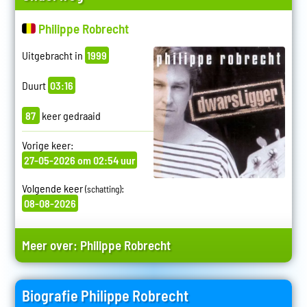
Philippe Robrecht
Uitgebracht in
1999
Duurt
03:16
87
keer gedraaid
Vorige keer:
27-05-2026 om 02:54 uur
Volgende keer
:
(schatting)
08-08-2026
Meer over:
Philippe Robrecht
Biografie Philippe Robrecht