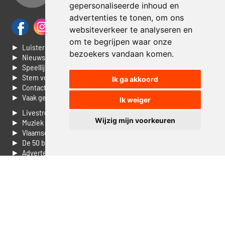
gepersonaliseerde inhoud en
advertenties te tonen, om ons
websiteverkeer te analyseren en
om te begrijpen waar onze
► Luisteren naar Jouwradio
bezoekers vandaan komen.
► Nieuws
► Speellijst
► Stem voor de Dag top 3
Ik ga akkoord
► Contacteer ons
► Vaak gestelde vragen
Ik weiger
► Livestream informatie
Wijzig mijn voorkeuren
► Muziek opzoeken
► Vlaamse 100 Aller tijden
► De 50 beste van...
► Adverteren op Jouwradio
► Cookie voorkeuren wijzigen
► Privacyinformatie
Luister nu naar Jouwradio! De beste Nederlandstalige muziek
uit de lage landen hoor je hier al 20 jaar. In digitale kwaliteit op je
laptop, tablet of smartphone.