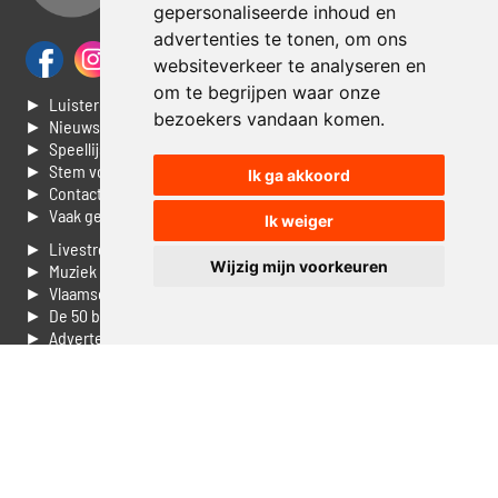
gepersonaliseerde inhoud en
advertenties te tonen, om ons
websiteverkeer te analyseren en
om te begrijpen waar onze
► Luisteren naar Jouwradio
bezoekers vandaan komen.
► Nieuws
► Speellijst
► Stem voor de Dag top 3
Ik ga akkoord
► Contacteer ons
► Vaak gestelde vragen
Ik weiger
► Livestream informatie
Wijzig mijn voorkeuren
► Muziek opzoeken
► Vlaamse 100 Aller tijden
► De 50 beste van...
► Adverteren op Jouwradio
► Cookie voorkeuren wijzigen
► Privacyinformatie
Luister nu naar Jouwradio! De beste Nederlandstalige muziek
uit de lage landen hoor je hier al 20 jaar. In digitale kwaliteit op je
laptop, tablet of smartphone.