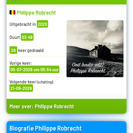
Philippe Robrecht
Uitgebracht in
2020
Duurt
03:48
28
keer gedraaid
Vorige keer:
05-07-2026 om 05:54 uur
Volgende keer
:
(schatting)
21-09-2026
Meer over:
Philippe Robrecht
Biografie Philippe Robrecht