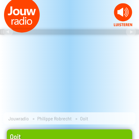
Jouwradio
Philippe Robrecht
Ooit
Ooit