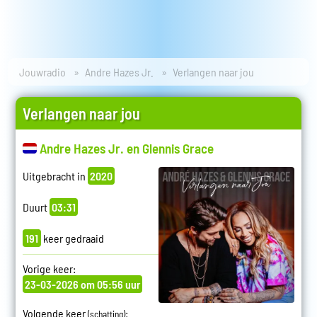
Jouwradio
Andre Hazes Jr.
Verlangen naar jou
Verlangen naar jou
Andre Hazes Jr. en Glennis Grace
Uitgebracht in
2020
Duurt
03:31
191
keer gedraaid
Vorige keer:
23-03-2026 om 05:56 uur
Volgende keer
:
(schatting)