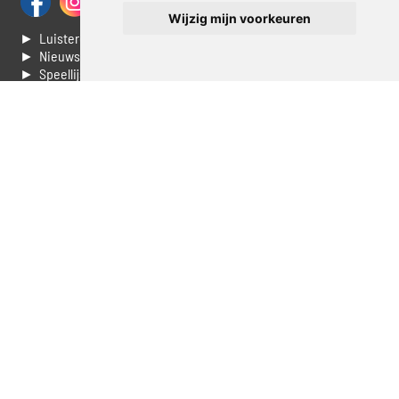
Wijzig mijn voorkeuren
► Luisteren naar Jouwradio
► Nieuws
► Speellijst
► Stem voor de Dag top 3
► Contacteer ons
► Vaak gestelde vragen
► Livestream informatie
► Muziek opzoeken
► Vlaamse 100 Aller tijden
► De 50 beste van...
► Adverteren op Jouwradio
► Cookie voorkeuren wijzigen
► Privacyinformatie
Luister nu naar Jouwradio! De beste Nederlandstalige muziek
uit de lage landen hoor je hier al 20 jaar. In digitale kwaliteit op je
laptop, tablet of smartphone.
© Jouwradio 2006 - 2026 - alle rechten voorbehouden.