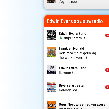
Zeg me nee
Edwin Evers op Jouwradio
Edwin Evers Band
Altijd Kerstmis
Frank en Ronald
Geld maakt niet gelukkig
(herwerkte versie)
Edwin Evers Band
Ik meen het
Diverse artiesten
Koningslied
Guus Meeuwis en Edwin Evers
Waar moet ie in