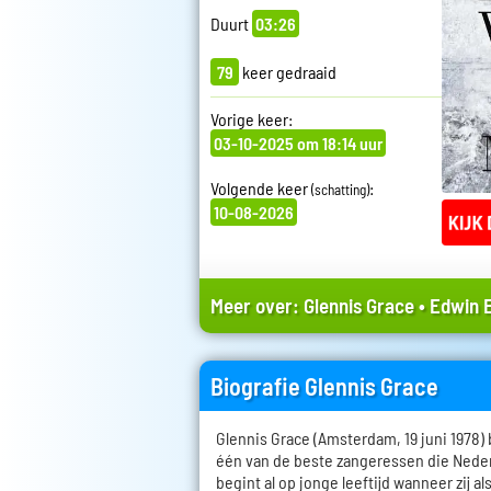
Duurt
03:26
79
keer gedraaid
Vorige keer:
03-10-2025 om 18:14 uur
Volgende keer
:
(schatting)
10-08-2026
Meer over:
Glennis Grace
•
Edwin 
Biografie Glennis Grace
Glennis Grace (Amsterdam, 19 juni 1978) 
één van de beste zangeressen die Nederla
begint al op jonge leeftijd wanneer zij al