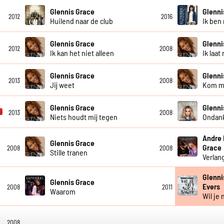
Glennis Grace
Glenni
2012
2016
Huilend naar de club
Ik ben 
Glennis Grace
Glenni
2012
2008
Ik kan het niet alleen
Ik laa
Glennis Grace
Glenni
2013
2008
Jij weet
Kom m
Glennis Grace
Glenni
2013
2008
Niets houdt mij tegen
Ondank
Andre 
Glennis Grace
Grace
2008
2008
Stille tranen
Verlan
Glenni
Glennis Grace
Evers
2008
2011
Waarom
Wil je
2008