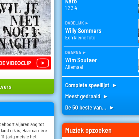
Kato
1 2 3 4
dadelijk
►
Willy Sommers
Een kleine foto
daarna
►
Wim Soutaer
Allemaal
Complete speellijst ►
Evers
Meest gedraaid ►
De 50 beste van... ►
behoort al jarenlang tot
Muziek opzoeken
nd rijk is. Haar carrière
s 11-jarig meisje het