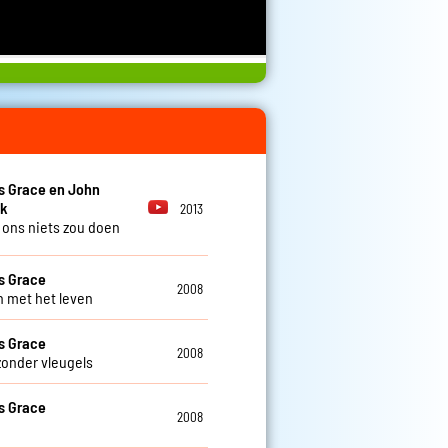
s Grace en John
k
2013
t ons niets zou doen
s Grace
2008
 met het leven
s Grace
2008
zonder vleugels
s Grace
2008