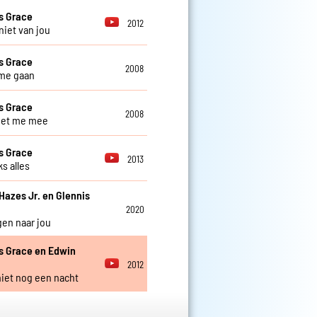
s Grace
2012
niet van jou
s Grace
2008
t me gaan
s Grace
2008
et me mee
s Grace
2013
s alles
Hazes Jr. en Glennis
2020
gen naar jou
s Grace en Edwin
2012
 niet nog een nacht