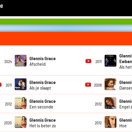
Glenni
Glennis Grace
Ewban
2024
2011
Afscheid
Als he
Glennis Grace
Glenni
2011
2008
Als je slaapt
Dansen
Glennis Grace
Glenni
2012
2012
Een seconde
Engel 
Glennis Grace
Glenni
2020
2012
Het is beter zo
Hoe