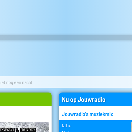
niet nog een nacht
Nu op Jouwradio
Jouwradio's muziekmix
nu
►