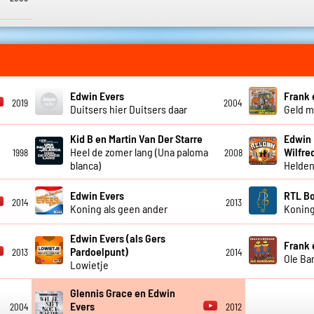
Edwin Evers
Frank 
2019
2004
Duitsers hier Duitsers daar
Geld m
Kid B en Martin Van Der Starre
Edwin 
Heel de zomer lang (Una paloma
Wilfre
1998
2008
blanca)
Helde
Edwin Evers
RTL Bo
2014
2013
Koning als geen ander
Koning
Edwin Evers (als Gers
Frank 
Pardoelpunt)
2013
2014
Ole Ba
Lowietje
Glennis Grace en Edwin
Evers
2004
2012