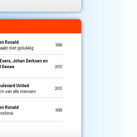
en Ronald
1998
aakt niet gelukkig
Evers, Johan Derksen en
d Genee
2012
n
ulevard United
2013
in van alle mensen
en Ronald
1999
rcelona