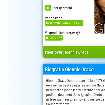
16
keer gedraaid
Vorige keer:
16-07-2026 om 20:37 uur
Volgende keer
:
(schatting)
11-06-2027
Meer over:
Glennis Grace
Biografie Glennis Grace
Glennis Grace (Amsterdam, 19 juni 1978) 
één van de beste zangeressen die Nederla
begint al op jonge leeftijd wanneer zij al
podium deelt met Julio Iglesias. Grote b
in 1994 wanneer zij als 16-jarig meisje 
Soundmixshow.