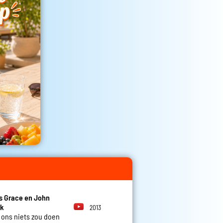
s Grace en John
k
2013
t ons niets zou doen