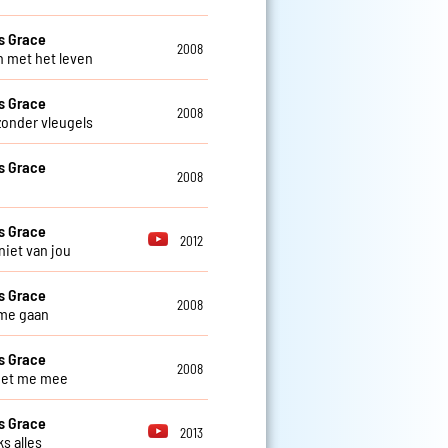
s Grace
2008
 met het leven
s Grace
2008
zonder vleugels
s Grace
2008
s Grace
2012
niet van jou
s Grace
2008
t me gaan
s Grace
2008
et me mee
s Grace
2013
s alles