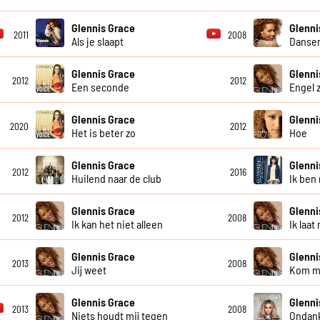
Glennis Grace
Glenni
2011
2008
Als je slaapt
Dansen
Glennis Grace
Glenni
2012
2012
Een seconde
Engel 
Glennis Grace
Glenni
2020
2012
Het is beter zo
Hoe
Glennis Grace
Glenni
2012
2016
Huilend naar de club
Ik ben 
Glennis Grace
Glenni
2012
2008
Ik kan het niet alleen
Ik laa
Glennis Grace
Glenni
2013
2008
Jij weet
Kom m
Glennis Grace
Glenni
2013
2008
Niets houdt mij tegen
Ondank