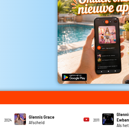
Glenni
Glennis Grace
Ewban
2024
2011
Afscheid
Als he