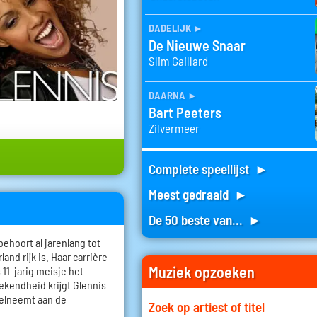
dadelijk
►
De Nieuwe Snaar
Slim Gaillard
daarna
►
Bart Peeters
Zilvermeer
Complete speellijst ►
Meest gedraaid ►
De 50 beste van... ►
behoort al jarenlang tot
nd rijk is. Haar carrière
Muziek opzoeken
s 11-jarig meisje het
ekendheid krijgt Glennis
deelneemt aan de
Zoek op artiest of titel