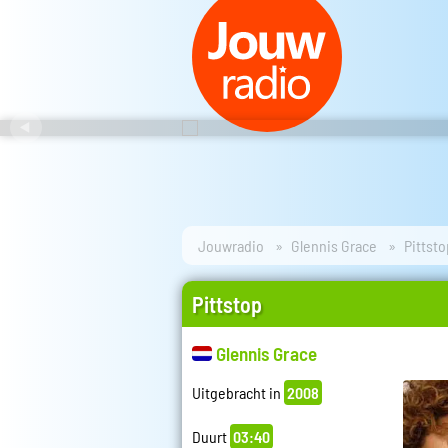
Jouwradio
Glennis Grace
Pittsto
Pittstop
Glennis Grace
Uitgebracht in
2008
Duurt
03:40