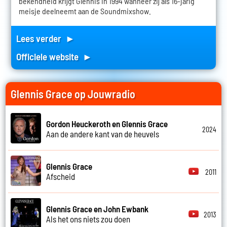
bekendheid krijgt Glennis in 1994 wanneer zij als 16-jarig
meisje deelneemt aan de Soundmixshow.
Lees verder ►
Officiele website ►
Glennis Grace op Jouwradio
Gordon Heuckeroth en Glennis Grace
2024
Aan de andere kant van de heuvels
Glennis Grace
2011
Afscheid
Glennis Grace en John Ewbank
2013
Als het ons niets zou doen