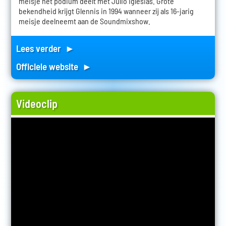
meisje het podium deelt met Julio Iglesias. Grote
bekendheid krijgt Glennis in 1994 wanneer zij als 16-jarig
meisje deelneemt aan de Soundmixshow.
Lees verder ►
Officiele website ►
Videoclip