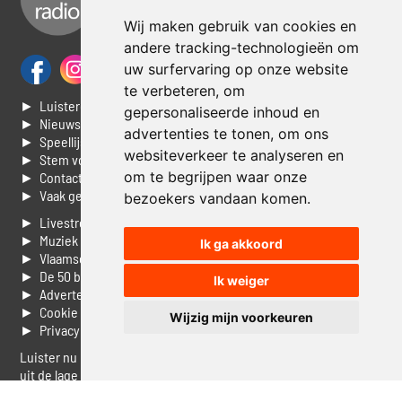
Wij maken gebruik van cookies en
andere tracking-technologieën om
uw surfervaring op onze website
te verbeteren, om
► Luisteren naar Jouwradio
gepersonaliseerde inhoud en
► Nieuws
advertenties te tonen, om ons
► Speellijst
websiteverkeer te analyseren en
► Stem voor de Dag top 3
om te begrijpen waar onze
► Contacteer ons
► Vaak gestelde vragen
bezoekers vandaan komen.
► Livestream informatie
► Muziek opzoeken
Ik ga akkoord
► Vlaamse 100 Aller tijden
► De 50 beste van...
Ik weiger
► Adverteren op Jouwradio
► Cookie voorkeuren wijzigen
Wijzig mijn voorkeuren
► Privacyinformatie
Luister nu naar Jouwradio! De beste Nederlandstalige muziek
uit de lage landen hoor je hier al 20 jaar. In digitale kwaliteit op je
laptop, tablet of smartphone.