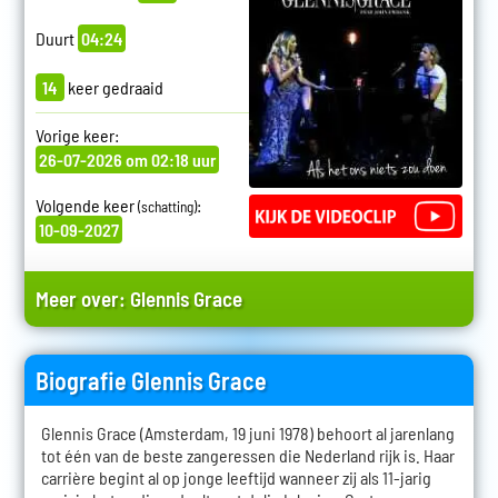
Duurt
04:24
14
keer gedraaid
Vorige keer:
26-07-2026 om 02:18 uur
Volgende keer
:
(schatting)
10-09-2027
Meer over:
Glennis Grace
Biografie Glennis Grace
Glennis Grace (Amsterdam, 19 juni 1978) behoort al jarenlang
tot één van de beste zangeressen die Nederland rijk is. Haar
carrière begint al op jonge leeftijd wanneer zij als 11-jarig