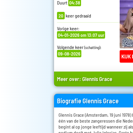
Duurt
04:38
20
keer gedraaid
Vorige keer:
04-01-2026 om 13:07 uur
Volgende keer
:
(schatting)
09-08-2026
Meer over:
Glennis Grace
Biografie Glennis Grace
Glennis Grace (Amsterdam, 19 juni 1978) 
één van de beste zangeressen die Nederla
begint al op jonge leeftijd wanneer zij al
podium deelt met Julio Iglesias. Grote b