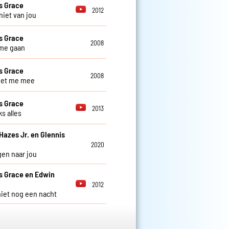
s Grace
2012
niet van jou
s Grace
2008
t me gaan
s Grace
2008
et me mee
s Grace
2013
s alles
Hazes Jr. en Glennis
2020
gen naar jou
s Grace en Edwin
2012
 niet nog een nacht