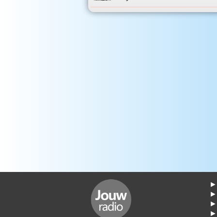
► 
►
► 
► 