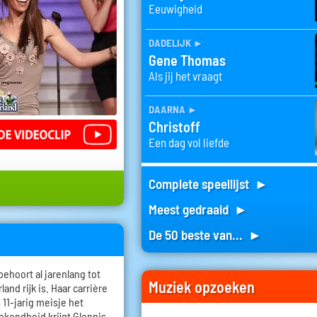
Eeuwigheid
dadelijk
►
Gene Thomas
Als jij het vraagt
daarna
►
Christoff
Een dag vol liefde
Complete speellijst ►
Meest gedraaid ►
De 50 beste van... ►
behoort al jarenlang tot
Muziek opzoeken
nd rijk is. Haar carrière
s 11-jarig meisje het
ekendheid krijgt Glennis