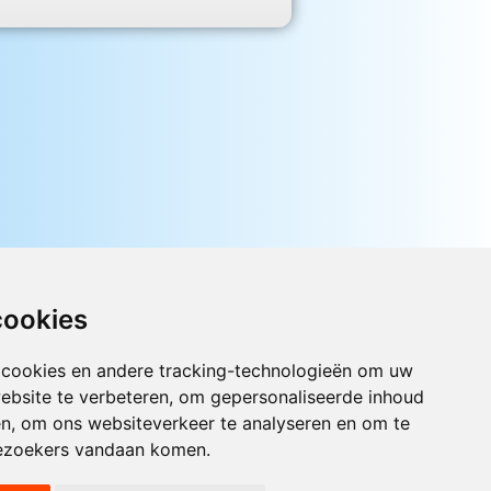
cookies
 cookies en andere tracking-technologieën om uw
ebsite te verbeteren, om gepersonaliseerde inhoud
Luister nu naar Jouwradio! De beste
en, om ons websiteverkeer te analyseren en om te
Nederlandstalige muziek uit de lage
ezoekers vandaan komen.
landen hoor je hier al 20 jaar. In
digitale kwaliteit op je laptop, tablet