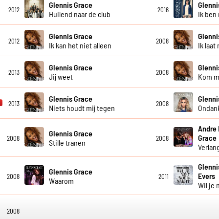
Glennis Grace
Glenni
2012
2016
Huilend naar de club
Ik ben 
Glennis Grace
Glenni
2012
2008
Ik kan het niet alleen
Ik laa
Glennis Grace
Glenni
2013
2008
Jij weet
Kom m
Glennis Grace
Glenni
2013
2008
Niets houdt mij tegen
Ondank
Andre 
Glennis Grace
Grace
2008
2008
Stille tranen
Verlan
Glenni
Glennis Grace
Evers
2008
2011
Waarom
Wil je
2008