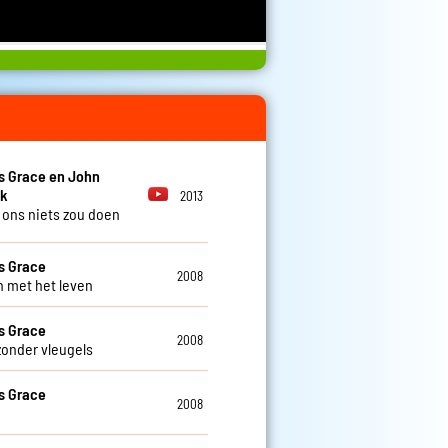
s Grace en John
k
2013
t ons niets zou doen
s Grace
2008
 met het leven
s Grace
2008
zonder vleugels
s Grace
2008