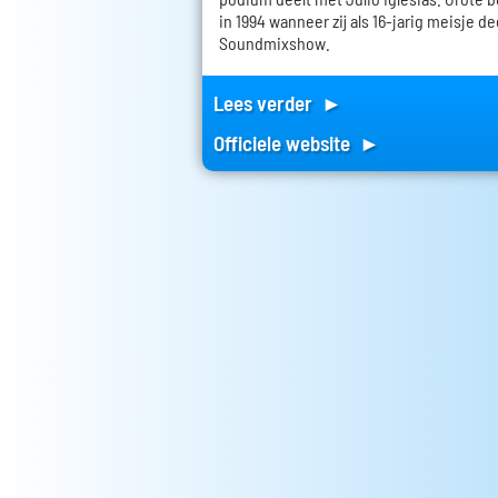
in 1994 wanneer zij als 16-jarig meisje 
Soundmixshow.
Lees verder ►
Officiele website ►