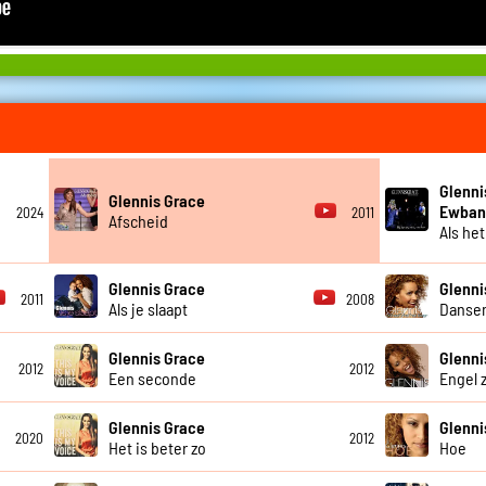
Glenni
Glennis Grace
Ewban
2024
2011
Afscheid
Als he
Glennis Grace
Glenni
2011
2008
Als je slaapt
Dansen
Glennis Grace
Glenni
2012
2012
Een seconde
Engel 
Glennis Grace
Glenni
2020
2012
Het is beter zo
Hoe