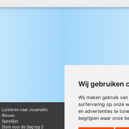
Wij gebruiken 
Wij maken gebruik van
surfervaring op onze w
Luisteren naar Jouwradio
► Livestream informatie
en advertenties te ton
 Nieuws
► Muziek opzoeken
begrijpen waar onze b
Speellijst
► Vlaamse 100 Aller tijden
Stem voor de Dag top 3
► De 50 beste van...