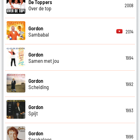
De Toppers
2008
Over de top
Gordon
2014
Sambabal
Gordon
1994
Samen met jou
Gordon
1992
Scheiding
Gordon
1993
Spijt
Gordon
1996
Sprakeloos