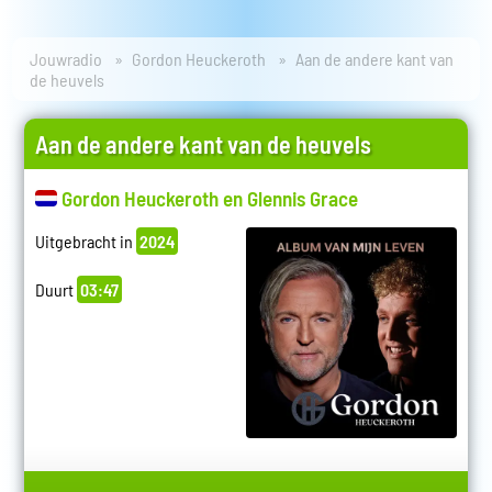
Jouwradio
Gordon Heuckeroth
Aan de andere kant van
de heuvels
Aan de andere kant van de heuvels
Gordon Heuckeroth en Glennis Grace
Uitgebracht in
2024
Duurt
03:47