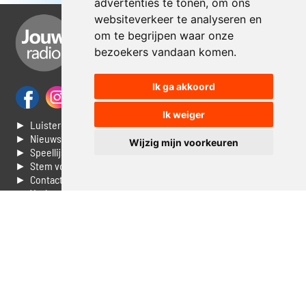
advertenties te tonen, om ons
websiteverkeer te analyseren en
om te begrijpen waar onze
bezoekers vandaan komen.
Ik ga akkoord
Ik weiger
► Luisteren naar Jouwradio
► Nieuws
Wijzig mijn voorkeuren
► Speellijst
► Stem voor de Dag top 3
► Contacteer ons
► Vaak gestelde vragen
► Livestream informatie
► Muziek opzoeken
► Vlaamse 100 Aller tijden
► De 50 beste van...
► Adverteren op Jouwradio
► Cookie voorkeuren wijzigen
► Privacyinformatie