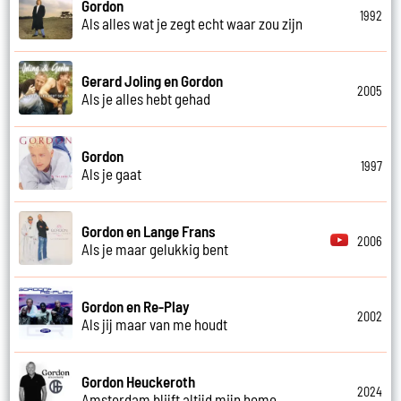
Gordon
1992
Als alles wat je zegt echt waar zou zijn
Gerard Joling en Gordon
2005
Als je alles hebt gehad
Gordon
1997
Als je gaat
Gordon en Lange Frans
2006
Als je maar gelukkig bent
Gordon en Re-Play
2002
Als jij maar van me houdt
Gordon Heuckeroth
2024
Amsterdam blijft altijd mijn home