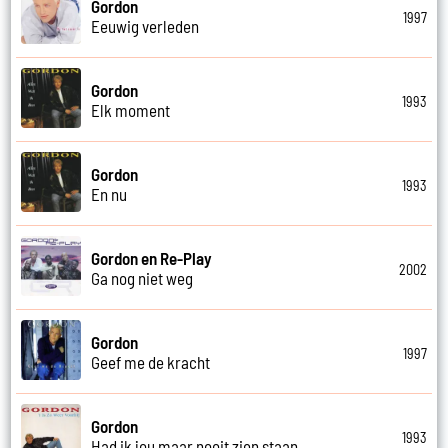
Gordon
1997
Eeuwig verleden
Gordon
1993
Elk moment
Gordon
1993
En nu
Gordon en Re-Play
2002
Ga nog niet weg
Gordon
1997
Geef me de kracht
Gordon
1993
Had ik jou maar nooit zien staan