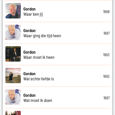
Gordon
1998
Waar ben jij
Gordon
1997
Waar ging die tijd heen
Gordon
1993
Waar moet ik heen
Gordon
1992
Wat echte liefde is
Gordon
1997
Wat moet ik doen