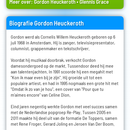
Meer over:
Gordon Heuckeroth
•
Glennis Grace
Biografie Gordon Heuckeroth
Gordon werd als Cornelis Willem Heuckeroth geboren op 6
juli 1968 in Amsterdam. Hij is zanger, televisiepresentator,
columnist, grappenmaker en tekstschrijver.
Voordat hij muzikaal doorbrak, verkocht Gordon
damesondergoed op de markt. Tussendoor deed hij mee
aan talentenjachten. In 1991 scoorde hij een megahit met
"Kon ik maar even bij je zijn". Hij groeide uit tot een
populaire artiest, en had in 1995 nogmaals een grote hit met
"Omdat ik zo van je hou", een cover van "Pour que tu
m'aimes encore" van Celine Dion.
Eind jaren negentig werkte Gordon met veel succes samen
met de Nederlandse popgroep Re-Play. Tussen 2005 en
2011 maakte hij deel uit van de formatie De Toppers, samen
met Rene Froger, Gerard Joling en Jeroen Van Der Boom.