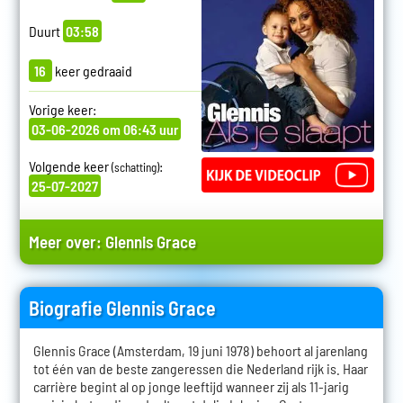
Duurt
03:58
16
keer gedraaid
Vorige keer:
03-06-2026 om 06:43 uur
Volgende keer
:
(schatting)
25-07-2027
Meer over:
Glennis Grace
Biografie Glennis Grace
Glennis Grace (Amsterdam, 19 juni 1978) behoort al jarenlang
tot één van de beste zangeressen die Nederland rijk is. Haar
carrière begint al op jonge leeftijd wanneer zij als 11-jarig