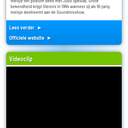
meisje het podium deelt met Julio Iglesias. Grote
bekendheid krijgt Glennis in 1994 wanneer zij als 16-jarig
meisje deelneemt aan de Soundmixshow.
Lees verder ►
Officiele website ►
Videoclip