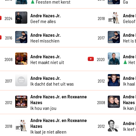
Feesten met kerst
Ga
Andre Hazes Jr.
Andre 
2024
2018
Geef me alles
Geloof
Andre Hazes Jr.
Andre 
2016
2017
Heel misschien
Het is 
Andre Hazes Jr.
Andre 
2008
2020
Het maakt niet uit
Het 
Andre Hazes Jr.
Andre 
2017
2012
Ik dacht dat het uit was
Ik haal
Andre Hazes Jr. en Roxeanne
Andre 
Hazes
Hazes
2012
2008
Ik hou van jou
Ik kan 
Andre Hazes Jr. en Roxeanne
Andre 
Hazes
2018
2012
Ik leef
Ik laat je niet alleen