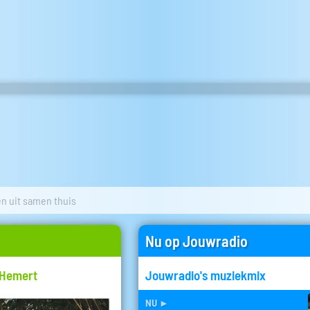
n uit samen thuis
Nu op Jouwradio
 Hemert
Jouwradio's muziekmix
nu
►