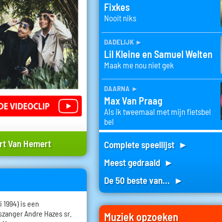
Fixkes
Nooit niks
dadelijk
►
Lil Kleine en Samuel Welten
Maak me nou niet gek
daarna
►
Max Van Praag
Als ik tweemaal met mijn fietsbel
bel
rt Van Hemert
Complete speellijst ►
Meest gedraaid ►
De 50 beste van... ►
i 1994) is een
szanger Andre Hazes sr.
Muziek opzoeken