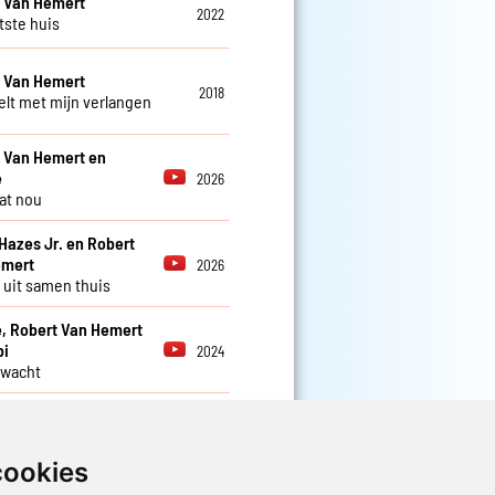
 Van Hemert
2022
tste huis
 Van Hemert
2018
eelt met mijn verlangen
 Van Hemert en
e
2026
at nou
Hazes Jr. en Robert
emert
2026
uit samen thuis
, Robert Van Hemert
bi
2024
wacht
 Van Hemert
2023
out zuur
cookies