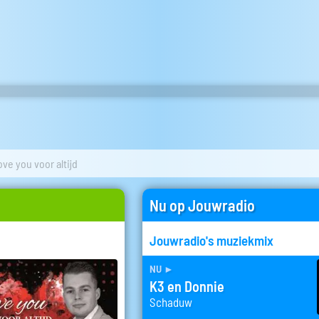
ove you voor altijd
Nu op Jouwradio
Jouwradio's muziekmix
nu
►
K3 en Donnie
Schaduw