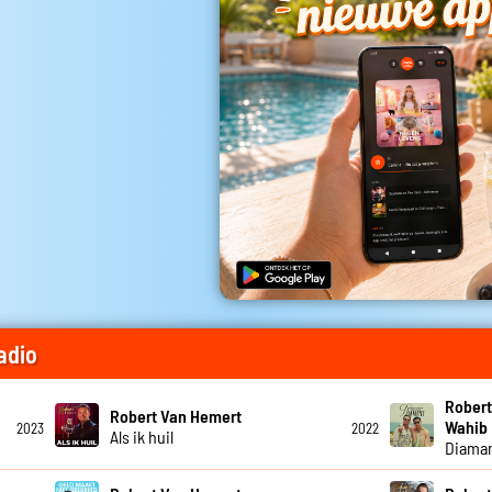
adio
Robert
Robert Van Hemert
Wahib
2023
2022
Als ik huil
Diama