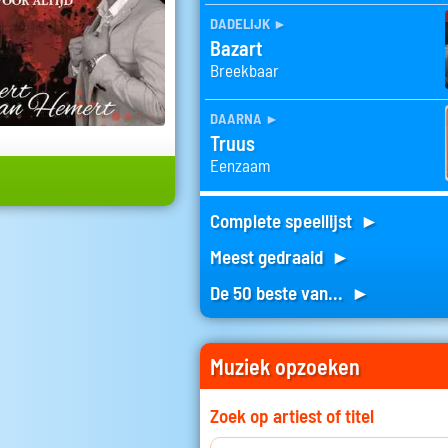
dadelijk
►
Bazart
Breekbaar
daarna
►
Truus
Eenzaam
Complete speellijst ►
Meest gedraaid ►
De 50 beste van... ►
Muziek opzoeken
Zoek op artiest of titel