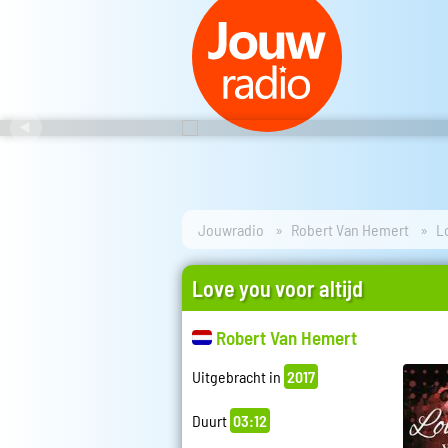
Jouwradio
Robert Van Hemert
L
Love you voor altijd
Robert Van Hemert
Uitgebracht in
2017
Duurt
03:12