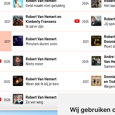
Robert Van Hemert
Robert
2026
2024
Geld maakt niet gelukkig
Het laa
Robert Van Hemert en
Robert
Kimberly Fransens
2021
2025
Jij sp
Ik zal er zijn
Robert
Robert Van Hemert
Donni
2017
2021
Minuten duren uren
Moet d
Andre 
Robert Van Hemert
Van H
2025
2025
Niets meer
Samen 
Donnie
Robert Van Hemert
en Tro
2022
2021
Weet dat ik bij je ben
Wegen
Robert Van Hemert
Robert
2026
2018
Zo ver weg
Zoet z
Wij gebruiken 