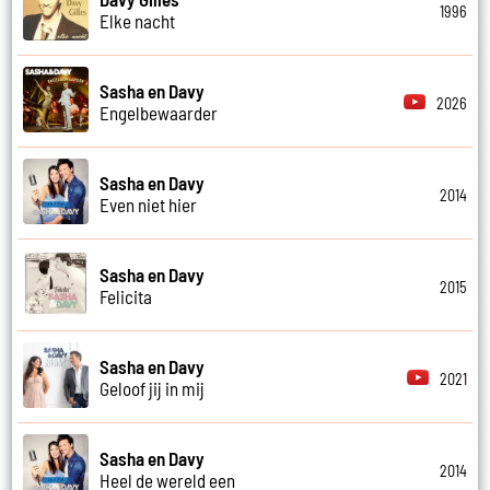
1996
Elke nacht
Sasha en Davy
2026
Engelbewaarder
Sasha en Davy
2014
Even niet hier
Sasha en Davy
2015
Felicita
Sasha en Davy
2021
Geloof jij in mij
Sasha en Davy
2014
Heel de wereld een