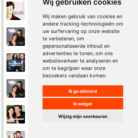
Wij gebruiken cookies
Davy Gilles
2010
Ieder moment
Wij maken gebruik van cookies en
andere tracking-technologieën om
uw surfervaring op onze website
Davy Gilles
2021
te verbeteren, om
Ik had je alles gegeven
gepersonaliseerde inhoud en
advertenties te tonen, om ons
Sasha en Davy
websiteverkeer te analyseren en
2012
Ik heb je lief mijn hele leven
om te begrijpen waar onze
bezoekers vandaan komen.
Sasha en Davy
2021
Ik ga akkoord
Ik heb je nodig
Ik weiger
Sasha en Davy
2016
Wijzig mijn voorkeuren
Ik pas gewoon perfect bij jou
Sasha en Davy