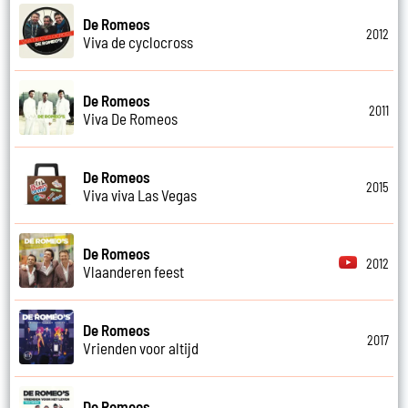
De Romeos
2012
Viva de cyclocross
De Romeos
2011
Viva De Romeos
De Romeos
2015
Viva viva Las Vegas
De Romeos
2012
Vlaanderen feest
De Romeos
2017
Vrienden voor altijd
De Romeos