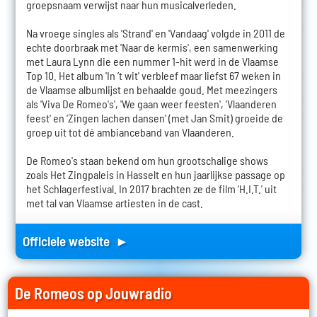
groepsnaam verwijst naar hun musicalverleden.
Na vroege singles als 'Strand' en 'Vandaag' volgde in 2011 de
echte doorbraak met 'Naar de kermis', een samenwerking
met Laura Lynn die een nummer 1-hit werd in de Vlaamse
Top 10. Het album 'In ’t wit' verbleef maar liefst 67 weken in
de Vlaamse albumlijst en behaalde goud. Met meezingers
als 'Viva De Romeo's', 'We gaan weer feesten', 'Vlaanderen
feest' en 'Zingen lachen dansen' (met Jan Smit) groeide de
groep uit tot dé ambianceband van Vlaanderen.
De Romeo's staan bekend om hun grootschalige shows
zoals Het Zingpaleis in Hasselt en hun jaarlijkse passage op
het Schlagerfestival. In 2017 brachten ze de film 'H.I.T.' uit
met tal van Vlaamse artiesten in de cast.
Officiele website ►
De Romeos op Jouwradio