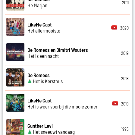
2011
He Marjan
LikeMe Cast
2020
Het allermooiste
De Romeos en Dimitri Wouters
2019
Het is een nacht
De Romeos
2018
Het is Kerstmis
LikeMe Cast
2019
Het is weer voorbij die mooie zomer
Gunther Levi
1995
Het sneeuwt vandaag