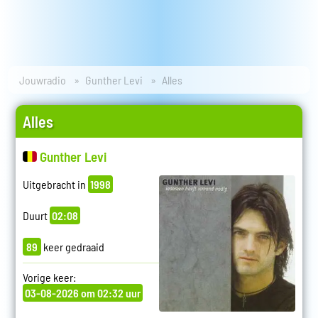
Jouwradio
Gunther Levi
Alles
Alles
Gunther Levi
Uitgebracht in
1998
Duurt
02:08
89
keer gedraaid
Vorige keer:
03-08-2026 om 02:32 uur