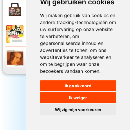
Wij gebruiken cookies
De Romeos
2015
Zomertijd
Wij maken gebruik van cookies en
andere tracking-technologieën om
uw surfervaring op onze website
De Romeos
2014
te verbeteren, om
Zondag
gepersonaliseerde inhoud en
advertenties te tonen, om ons
Gunther Levi
websiteverkeer te analyseren en
1996
Zonder woorden
om te begrijpen waar onze
bezoekers vandaan komen.
Ik ga akkoord
Ik weiger
Wijzig mijn voorkeuren