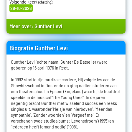
Volgende keer
:
(schatting)
26-10-2026
Meer over:
Gunther Levi
Biografie Gunther Levi
Gunther Levi (echte naam: Gunter De Batselier) werd
geboren op 16 april 1976 in Reet.
In 1992 startte zijn muzikale carriere. Hij volgde les aan de
Showbizzschool in Oostende en ging nadien studeren aan
een theaterschool in Epsom (Engeland) waar hij de hoofdrol
speelde in de musical "The Young Ones". In de jaren
negentig bracht Gunther met wisselend succes een reeks
singles uit, waaronder 'Meisje van hierboven', 'Meer dan
sympathie', 'Zonder woorden' en 'Vergeef me'. Er
verschenen twee studioalbums: 'Levensdroom' (1995) en
'Iedereen heeft iemand nodig' (1998).