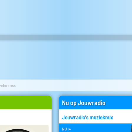
yclocross
Nu op Jouwradio
Jouwradio's muziekmix
nu
►