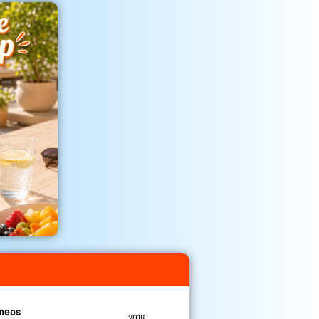
meos
2018