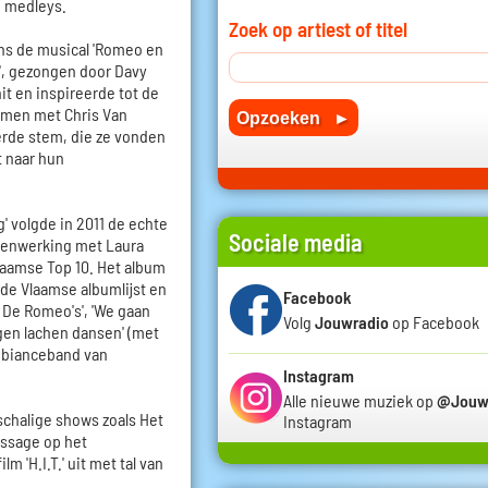
 medleys.
Zoek op artiest of titel
ens de musical 'Romeo en
', gezongen door Davy
hit en inspireerde tot de
amen met Chris Van
erde stem, die ze vonden
t naar hun
g' volgde in 2011 de echte
Sociale media
menwerking met Laura
laamse Top 10. Het album
in de Vlaamse albumlijst en
Facebook
 De Romeo's', 'We gaan
Volg
Jouwradio
op Facebook
ngen lachen dansen' (met
ambianceband van
Instagram
Alle nieuwe muziek op
@Jouw
chalige shows zoals Het
Instagram
passage op het
lm 'H.I.T.' uit met tal van