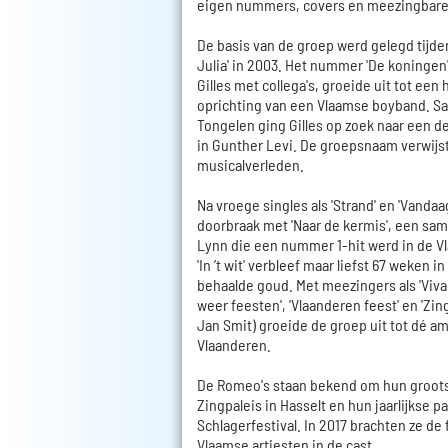
eigen nummers, covers en meezingbare
De basis van de groep werd gelegd tijd
Julia' in 2003. Het nummer 'De koningen
Gilles met collega's, groeide uit tot een 
oprichting van een Vlaamse boyband. S
Tongelen ging Gilles op zoek naar een d
in Gunther Levi. De groepsnaam verwijs
musicalverleden.
Na vroege singles als 'Strand' en 'Vandaa
doorbraak met 'Naar de kermis', een sa
Lynn die een nummer 1-hit werd in de V
'In ’t wit' verbleef maar liefst 67 weken 
behaalde goud. Met meezingers als 'Viva
weer feesten', 'Vlaanderen feest' en 'Zi
Jan Smit) groeide de groep uit tot dé 
Vlaanderen.
De Romeo's staan bekend om hun groots
Zingpaleis in Hasselt en hun jaarlijkse 
Schlagerfestival. In 2017 brachten ze de fi
Vlaamse artiesten in de cast.