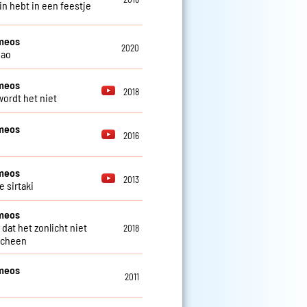
zin hebt in een feestje
meos
2020
iao
meos
2018
wordt het niet
meos
2016
meos
2013
e sirtaki
meos
dat het zonlicht niet
2018
scheen
meos
2011