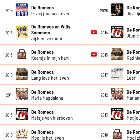
De Romeos
De Ro
2015
2026
Ik zag jou maar even
Jij altij
De Romeos en Willy
De Ro
Sommers
2013
2014
Jippie
Jij bent zo mooi
De Romeos
De Ro
2013
2015
Kaarsje in mijn hart
Katink
De Romeos
De Ro
2019
2017
Lang leve het leven
Leef
De Romeos
De Ro
2011
2012
Maria Magdalena
Maria
De Romeos
De Ro
2013
2013
Meisje van hierboven
Met jo
De Romeos
De Ro
2018
2018
Mooi is het leven
Mooi z