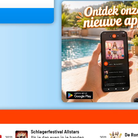
Schlagerfestival Allstars
De Ro
Als je dan even in je handen
2021
2011