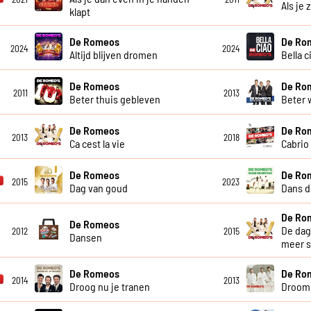
Als je 
klapt
De Romeos
De Ro
2024
2024
Altijd blijven dromen
Bella c
De Romeos
De Ro
2011
2013
Beter thuis gebleven
Beter 
De Romeos
De Ro
2013
2018
Ca cest la vie
Cabrio
De Romeos
De Ro
2015
2023
Dag van goud
Dans d
De Ro
De Romeos
De dag 
2012
2015
Dansen
meer 
De Romeos
De Ro
2014
2013
Droog nu je tranen
Droom