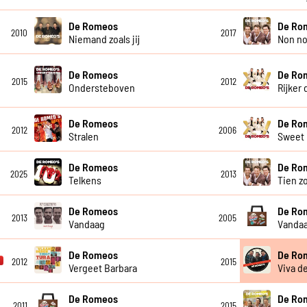
De Romeos
De Ro
2010
2017
Niemand zoals jij
Non no
De Romeos
De Ro
2015
2012
Ondersteboven
Rijker 
De Romeos
De Ro
2012
2006
Stralen
Sweet 
De Romeos
De Ro
2025
2013
Telkens
Tien z
De Romeos
De Ro
2013
2005
Vandaag
Vandaa
De Romeos
De Ro
2012
2015
Vergeet Barbara
Viva d
De Romeos
De Ro
2011
2015