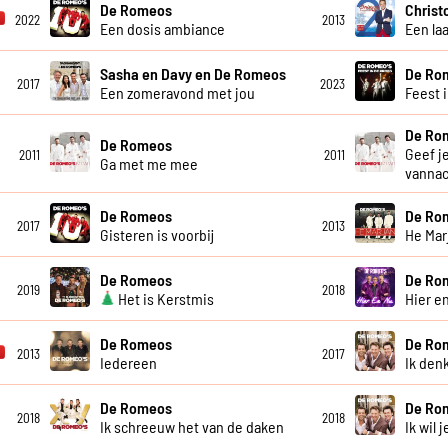
De Romeos
Christ
2022
2013
Een dosis ambiance
Een la
Sasha en Davy en De Romeos
De Ro
2017
2023
Een zomeravond met jou
Feest 
De Ro
De Romeos
Geef je
2011
2011
Ga met me mee
vannac
De Romeos
De Ro
2017
2013
Gisteren is voorbij
He Mar
De Romeos
De Ro
2019
2018
Het is Kerstmis
Hier e
De Romeos
De Ro
2013
2017
Iedereen
Ik denk
De Romeos
De Ro
2018
2018
Ik schreeuw het van de daken
Ik wil