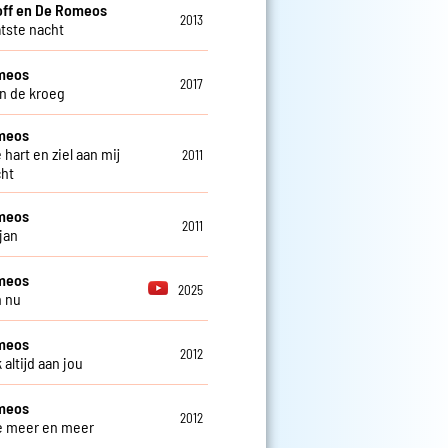
off en De Romeos
2013
atste nacht
meos
2017
in de kroeg
meos
 hart en ziel aan mij
2011
ht
meos
2011
jan
meos
2025
n nu
meos
2012
 altijd aan jou
meos
2012
 je meer en meer