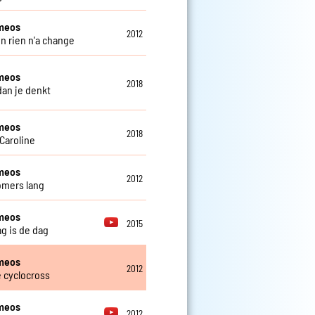
meos
2012
n rien n'a change
meos
2018
dan je denkt
meos
2018
Caroline
meos
2012
omers lang
meos
2015
g is de dag
meos
2012
e cyclocross
meos
2012