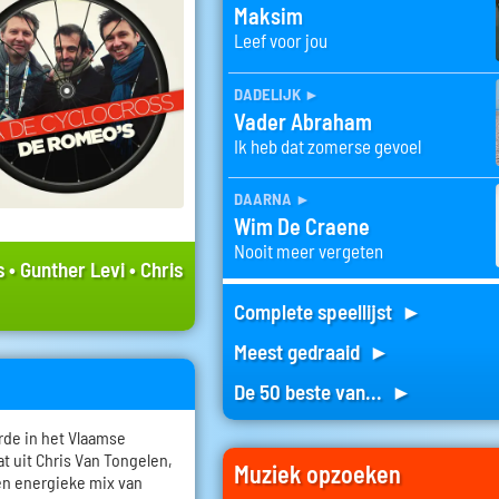
Maksim
Leef voor jou
dadelijk
►
Vader Abraham
Ik heb dat zomerse gevoel
daarna
►
Wim De Craene
Nooit meer vergeten
s
•
Gunther Levi
•
Chris
Complete speellijst ►
Meest gedraaid ►
De 50 beste van... ►
rde in het Vlaamse
t uit Chris Van Tongelen,
Muziek opzoeken
en energieke mix van