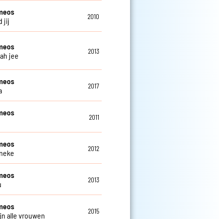
meos
2010
d jij
meos
2013
 ah jee
meos
2017
a
meos
2011
meos
2012
nneke
meos
2013
u
meos
2015
ijn alle vrouwen