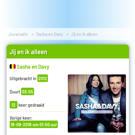
Jouwradio
Sasha en Davy
Jij en ik alleen
Jij en ik alleen
Sasha en Davy
Uitgebracht in
2012
Duurt
03:55
12
keer gedraaid
Vorige keer:
18-09-2016 om 01:50 uur