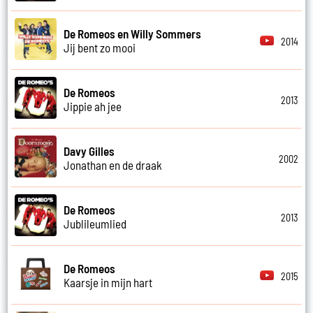
De Romeos en Willy Sommers
2014
Jij bent zo mooi
De Romeos
2013
Jippie ah jee
Davy Gilles
2002
Jonathan en de draak
De Romeos
2013
Jublileumlied
De Romeos
2015
Kaarsje in mijn hart