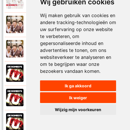
Wij gebruiken cookies
2011
Leven zonder liefde
Wij maken gebruik van cookies en
De Romeos
andere tracking-technologieën om
2012
Maria Magdalena
uw surfervaring op onze website
te verbeteren, om
gepersonaliseerde inhoud en
De Romeos
2012
advertenties te tonen, om ons
Marianneke
websiteverkeer te analyseren en
om te begrijpen waar onze
De Romeos
bezoekers vandaan komen.
2013
Marie-Rose
Ik ga akkoord
De Romeos
Ik weiger
2013
Meisje van hierboven
Wijzig mijn voorkeuren
De Romeos
2013
Met jou