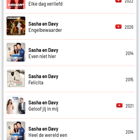
2022
Elke dag verliefd
Sasha en Davy
2026
Engelbewaarder
Sasha en Davy
2014
Even niet hier
Sasha en Davy
2015
Felicita
Sasha en Davy
2021
Geloof jij in mij
Sasha en Davy
2014
Heel de wereld een