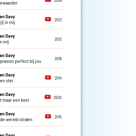
2026
bewaarder
en Davy
2021
jij in mij
en Davy
2012
n mij
en Davy
2016
 gewoon perfect bij jou
en Davy
2014
een ster
en Davy
2020
ft maar een keer
en Davy
2015
t de wereld stralen
en Davy