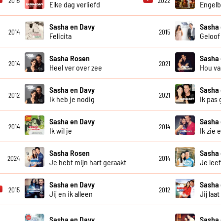
2015
2022
Elke dag verliefd
Engel
Sasha en Davy
Sasha 
2014
2015
Felicita
Geloof 
Sasha Rosen
Sasha 
2014
2021
Heel ver over zee
Hou va
Sasha en Davy
Sasha 
2012
2021
Ik heb je nodig
Ik pas
Sasha en Davy
Sasha 
2014
2014
Ik wil je
Ik zie 
Sasha Rosen
Sasha 
2024
2014
Je hebt mijn hart geraakt
Je lee
Sasha en Davy
Sasha 
2015
2012
Jij en ik alleen
Jij laa
Sasha en Davy
Sasha 