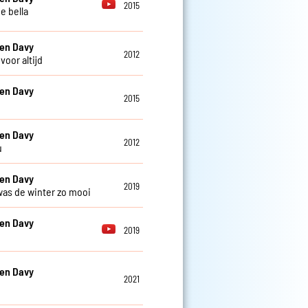
2015
 e bella
en Davy
2012
voor altijd
en Davy
2015
en Davy
2012
u
en Davy
2019
was de winter zo mooi
en Davy
2019
en Davy
2021