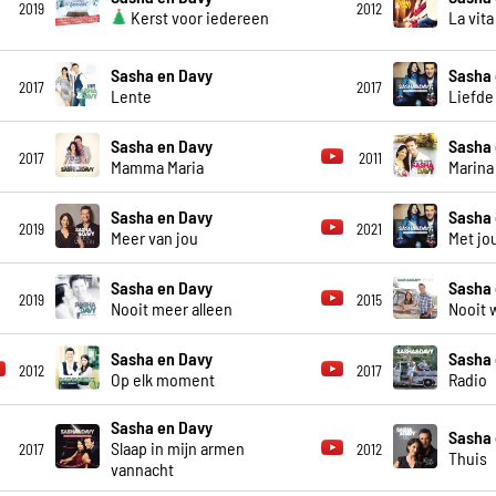
2019
2012
Kerst voor iedereen
La vita
Sasha en Davy
Sasha 
2017
2017
Lente
Liefde 
Sasha en Davy
Sasha 
2017
2011
Mamma Maria
Marina
Sasha en Davy
Sasha 
2019
2021
Meer van jou
Met jo
Sasha en Davy
Sasha 
2019
2015
Nooit meer alleen
Nooit 
Sasha en Davy
Sasha 
2012
2017
Op elk moment
Radio
Sasha en Davy
Sasha 
Slaap in mijn armen
2017
2012
Thuis
vannacht