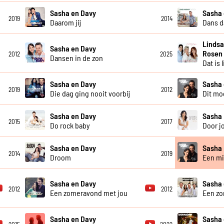
Sasha en Davy
Sasha 
2019
2014
Daarom jij
Dans d
Lindsa
Sasha en Davy
Rosen
2012
2025
Dansen in de zon
Dat is 
Sasha en Davy
Sasha 
2019
2012
Die dag ging nooit voorbij
Dit moe
Sasha en Davy
Sasha
2015
2017
Do rock baby
Door j
Sasha en Davy
Sasha
2014
2019
Droom
Een mi
Sasha en Davy
Sasha
2012
2012
Een zomeravond met jou
Een zo
Sasha en Davy
Sasha 