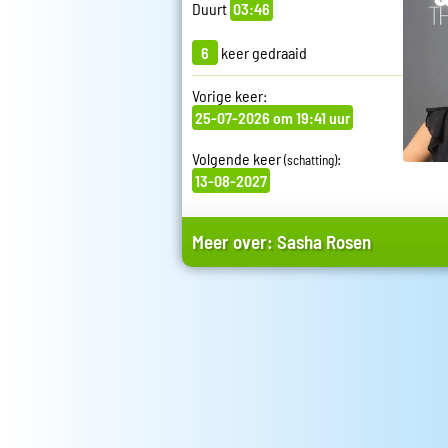
Duurt
03:46
6
keer gedraaid
Vorige keer:
25-07-2026 om 19:41 uur
Volgende keer
:
(schatting)
13-08-2027
Meer over:
Sasha Rosen