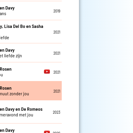
en Davy
2019
ans
y, Lisa Del Bo en Sasha
2021
liefde
en Davy
2021
t liefde zijn
 Rosen
2021
ou
 Rosen
2021
nuut zonder jou
 en Davy en De Romeos
2023
meravond met jou
en Davy