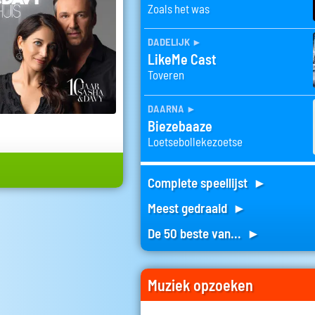
Zoals het was
dadelijk
►
LikeMe Cast
Toveren
daarna
►
Biezebaaze
Loetsebollekezoetse
Complete speellijst ►
Meest gedraaid ►
De 50 beste van... ►
Muziek opzoeken