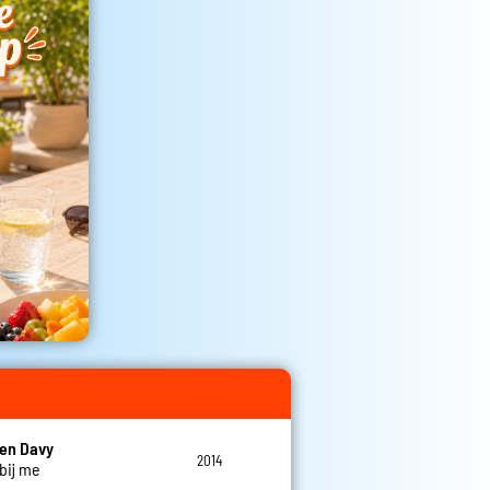
en Davy
2014
 bij me