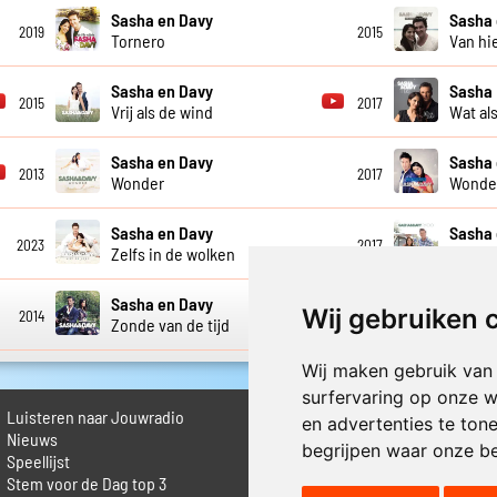
Sasha en Davy
Sasha 
2019
2015
Tornero
Van hi
Sasha en Davy
Sasha
2015
2017
Vrij als de wind
Wat als
Sasha en Davy
Sasha 
2013
2017
Wonder
Wonde
Sasha en Davy
Sasha 
2023
2017
Zelfs in de wolken
Zomer 
Sasha en Davy
Sasha 
Wij gebruiken 
2014
2018
Zonde van de tijd
Zonder
Wij maken gebruik van
surfervaring op onze w
Luisteren naar Jouwradio
► Livestream informatie
en advertenties te ton
 Nieuws
► Muziek opzoeken
begrijpen waar onze b
Speellijst
► Vlaamse 100 Aller tijden
Stem voor de Dag top 3
► De 50 beste van...