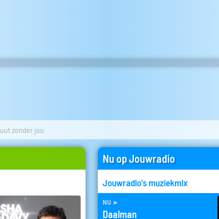
uut zonder jou
Nu op Jouwradio
Jouwradio's muziekmix
nu
►
Daalman