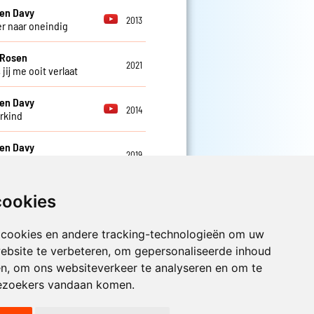
en Davy
2013
er naar oneindig
 Rosen
2021
 jij me ooit verlaat
en Davy
2014
rkind
en Davy
2019
in mijn hart
en Davy
cookies
2014
 jou
 cookies en andere tracking-technologieën om uw
ebsite te verbeteren, om gepersonaliseerde inhoud
Luister nu naar Jouwradio! De beste
en, om ons websiteverkeer te analyseren en om te
Nederlandstalige muziek uit de lage
ezoekers vandaan komen.
landen hoor je hier al 20 jaar. In
digitale kwaliteit op je laptop, tablet