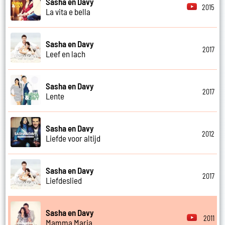
Sasha en Davy
2015
La vita e bella
Sasha en Davy
2017
Leef en lach
Sasha en Davy
2017
Lente
Sasha en Davy
2012
Liefde voor altijd
Sasha en Davy
2017
Liefdeslied
Sasha en Davy
2011
Mamma Maria