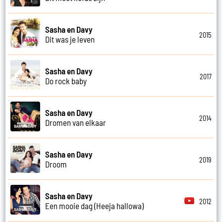
Sasha en Davy
2015
Dit was je leven
Sasha en Davy
2017
Do rock baby
Sasha en Davy
2014
Dromen van elkaar
Sasha en Davy
2019
Droom
Sasha en Davy
2012
Een mooie dag (Heeja hallowa)