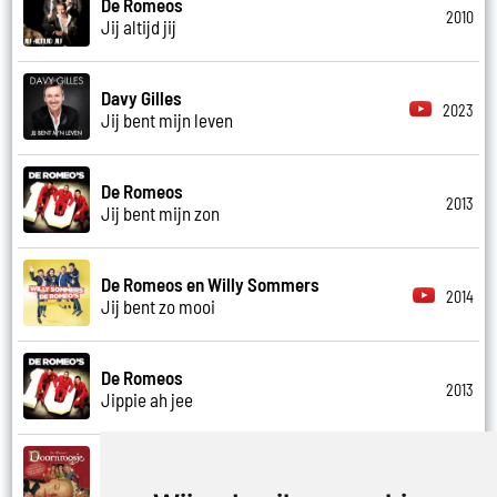
De Romeos
2010
Jij altijd jij
Davy Gilles
2023
Jij bent mijn leven
De Romeos
2013
Jij bent mijn zon
De Romeos en Willy Sommers
2014
Jij bent zo mooi
De Romeos
2013
Jippie ah jee
Davy Gilles
2002
Jonathan en de draak