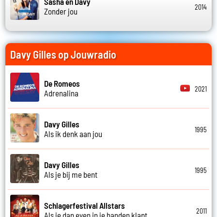
Sasha en Davy
2014
Zonder jou
Davy Gilles op Jouwradio
De Romeos
2021
Adrenalina
Davy Gilles
1995
Als ik denk aan jou
Davy Gilles
1995
Als je bij me bent
Schlagerfestival Allstars
2011
Als je dan even in je handen klapt