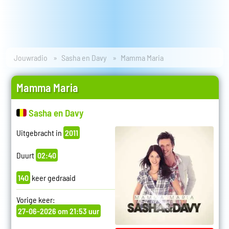
Jouwradio
Sasha en Davy
Mamma Maria
Mamma Maria
Sasha en Davy
Uitgebracht in
2011
Duurt
02:40
140
keer gedraaid
Vorige keer:
27-06-2026 om 21:53 uur