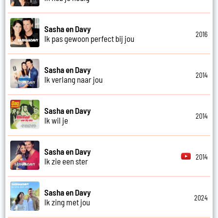
Sasha en Davy
2016
Ik pas gewoon perfect bij jou
Sasha en Davy
2014
Ik verlang naar jou
Sasha en Davy
2014
Ik wil je
Sasha en Davy
2014
Ik zie een ster
Sasha en Davy
2024
Ik zing met jou