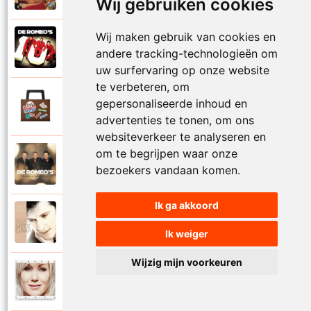
Wij gebruiken cookies
Wij maken gebruik van cookies en
De Romeos
2013
andere tracking-technologieën om
Jublileumlied
uw surfervaring op onze website
te verbeteren, om
De Romeos
gepersonaliseerde inhoud en
2015
Kaarsje in mijn hart
advertenties te tonen, om ons
websiteverkeer te analyseren en
om te begrijpen waar onze
De Romeos
2017
bezoekers vandaan komen.
Katinka
Ik ga akkoord
Davy Gilles
2010
Laat me nooit meer gaan
Ik weiger
Wijzig mijn voorkeuren
Lindsay en De Romeos
2019
Laat ons feesten