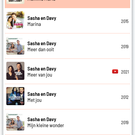
Sasha en Davy
2015
Marina
Sasha en Davy
2019
Meer dan ooit
Sasha en Davy
2021
Meer van jou
Sasha en Davy
2012
Met jou
Sasha en Davy
2019
Mijn kleine wonder