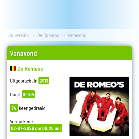
Jouwradio
De Romeos
Vanavond
Vanavond
De Romeos
Uitgebracht in
2013
Duurt
04:04
74
keer gedraaid
Vorige keer:
02-07-2026 om 00:26 uur