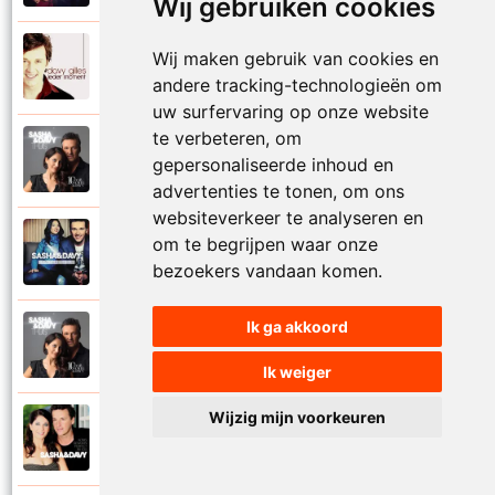
Wij gebruiken cookies
Davy Gilles
Wij maken gebruik van cookies en
2010
Ieder moment
andere tracking-technologieën om
uw surfervaring op onze website
te verbeteren, om
Davy Gilles
2021
gepersonaliseerde inhoud en
Ik had je alles gegeven
advertenties te tonen, om ons
websiteverkeer te analyseren en
Sasha en Davy
om te begrijpen waar onze
2012
Ik heb je lief mijn hele leven
bezoekers vandaan komen.
Ik ga akkoord
Sasha en Davy
2021
Ik heb je nodig
Ik weiger
Wijzig mijn voorkeuren
Sasha en Davy
2016
Ik pas gewoon perfect bij jou