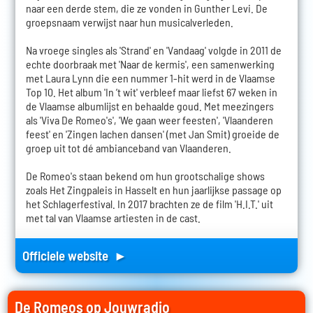
naar een derde stem, die ze vonden in Gunther Levi. De
groepsnaam verwijst naar hun musicalverleden.
Na vroege singles als 'Strand' en 'Vandaag' volgde in 2011 de
echte doorbraak met 'Naar de kermis', een samenwerking
met Laura Lynn die een nummer 1-hit werd in de Vlaamse
Top 10. Het album 'In ’t wit' verbleef maar liefst 67 weken in
de Vlaamse albumlijst en behaalde goud. Met meezingers
als 'Viva De Romeo's', 'We gaan weer feesten', 'Vlaanderen
feest' en 'Zingen lachen dansen' (met Jan Smit) groeide de
groep uit tot dé ambianceband van Vlaanderen.
De Romeo's staan bekend om hun grootschalige shows
zoals Het Zingpaleis in Hasselt en hun jaarlijkse passage op
het Schlagerfestival. In 2017 brachten ze de film 'H.I.T.' uit
met tal van Vlaamse artiesten in de cast.
Officiele website ►
De Romeos op Jouwradio