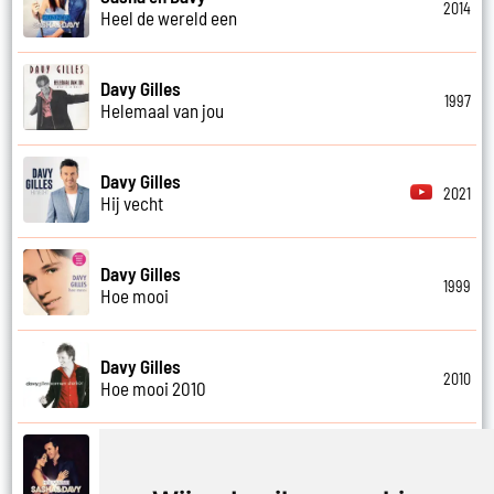
2014
Heel de wereld een
Davy Gilles
1997
Helemaal van jou
Davy Gilles
2021
Hij vecht
Davy Gilles
1999
Hoe mooi
Davy Gilles
2010
Hoe mooi 2010
Sasha en Davy
2012
Hou van mij