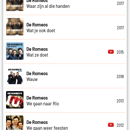
2017
Waar zijn al die handen
De Romeos
2017
Wat je ook doet
De Romeos
2015
Wat ze doet
De Romeos
2018
Wauw
De Romeos
2013
We gaan naar Rio
De Romeos
2012
We gaan weer feesten