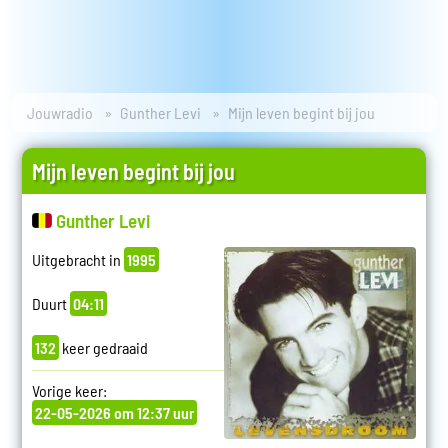
Jouwradio
Gunther Levi
Mijn leven begint bij jou
Mijn leven begint bij jou
Gunther Levi
Uitgebracht in
1995
Duurt
04:11
132
keer gedraaid
Vorige keer:
22-05-2026 om 12:37 uur