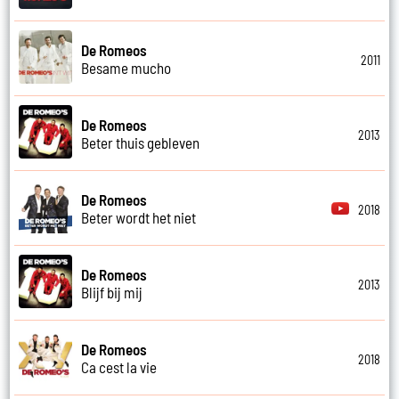
De Romeos
2011
Besame mucho
De Romeos
2013
Beter thuis gebleven
De Romeos
2018
Beter wordt het niet
De Romeos
2013
Blijf bij mij
De Romeos
2018
Ca cest la vie