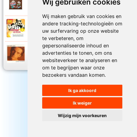
Wij gebruiken cookies
2015
Zomertijd
Wij maken gebruik van cookies en
andere tracking-technologieën om
De Romeos
2014
uw surfervaring op onze website
Zondag
te verbeteren, om
gepersonaliseerde inhoud en
Gunther Levi
advertenties te tonen, om ons
1996
Zonder woorden
websiteverkeer te analyseren en
om te begrijpen waar onze
bezoekers vandaan komen.
Ik ga akkoord
Ik weiger
Wijzig mijn voorkeuren