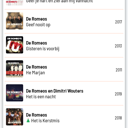
Geef je hart en ziel aan mij vannacht
De Romeos
2017
Geef nooit op
De Romeos
2013
Gisteren is voorbij
De Romeos
2011
He Marjan
De Romeos en Dimitri Wouters
2019
Het is een nacht
De Romeos
2018
Het is Kerstmis