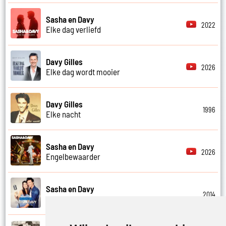
Sasha en Davy
2022
Elke dag verliefd
Davy Gilles
2026
Elke dag wordt mooier
Davy Gilles
1996
Elke nacht
Sasha en Davy
2026
Engelbewaarder
Sasha en Davy
2014
Even niet hier