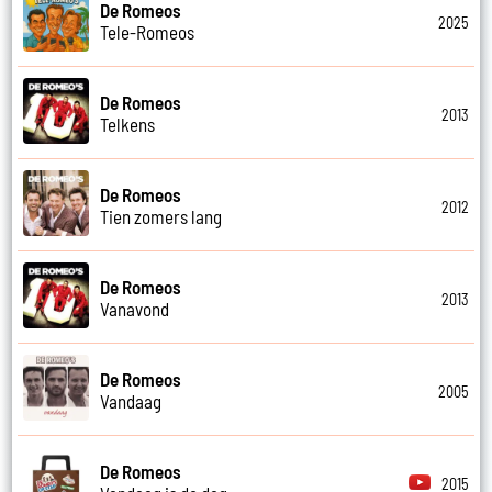
De Romeos
2025
Tele-Romeos
De Romeos
2013
Telkens
De Romeos
2012
Tien zomers lang
De Romeos
2013
Vanavond
De Romeos
2005
Vandaag
De Romeos
2015