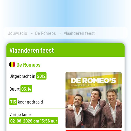
Jouwradio
De Romeos
Vlaanderen feest
Vlaanderen feest
De Romeos
Uitgebracht in
2012
Duurt
03:14
715
keer gedraaid
Vorige keer:
02-08-2026 om 15:56 uur