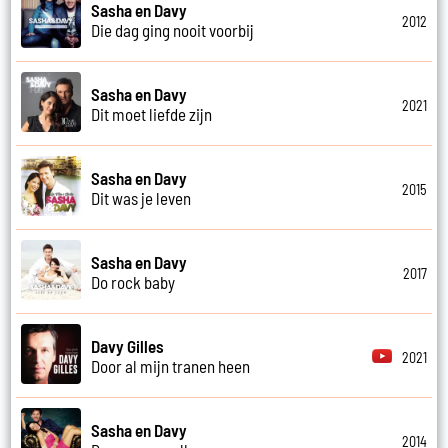
Sasha en Davy
2012
Die dag ging nooit voorbij
Sasha en Davy
2021
Dit moet liefde zijn
Sasha en Davy
2015
Dit was je leven
Sasha en Davy
2017
Do rock baby
Davy Gilles
2021
Door al mijn tranen heen
Sasha en Davy
2014