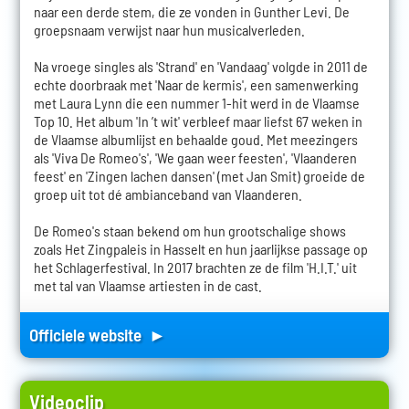
naar een derde stem, die ze vonden in Gunther Levi. De
groepsnaam verwijst naar hun musicalverleden.
Na vroege singles als 'Strand' en 'Vandaag' volgde in 2011 de
echte doorbraak met 'Naar de kermis', een samenwerking
met Laura Lynn die een nummer 1-hit werd in de Vlaamse
Top 10. Het album 'In ’t wit' verbleef maar liefst 67 weken in
de Vlaamse albumlijst en behaalde goud. Met meezingers
als 'Viva De Romeo's', 'We gaan weer feesten', 'Vlaanderen
feest' en 'Zingen lachen dansen' (met Jan Smit) groeide de
groep uit tot dé ambianceband van Vlaanderen.
De Romeo's staan bekend om hun grootschalige shows
zoals Het Zingpaleis in Hasselt en hun jaarlijkse passage op
het Schlagerfestival. In 2017 brachten ze de film 'H.I.T.' uit
met tal van Vlaamse artiesten in de cast.
Officiele website ►
Videoclip