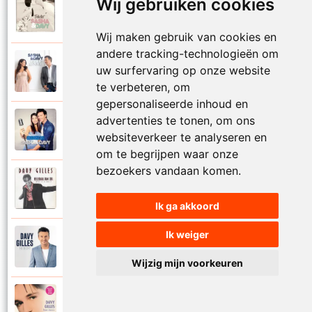
Wij gebruiken cookies
Sasha en Davy
2015
Felicita
Wij maken gebruik van cookies en
andere tracking-technologieën om
Sasha en Davy
uw surfervaring op onze website
2021
Geloof jij in mij
te verbeteren, om
gepersonaliseerde inhoud en
advertenties te tonen, om ons
Sasha en Davy
2014
websiteverkeer te analyseren en
Heel de wereld een
om te begrijpen waar onze
bezoekers vandaan komen.
Davy Gilles
1997
Helemaal van jou
Ik ga akkoord
Ik weiger
Davy Gilles
2021
Hij vecht
Wijzig mijn voorkeuren
Davy Gilles
1999