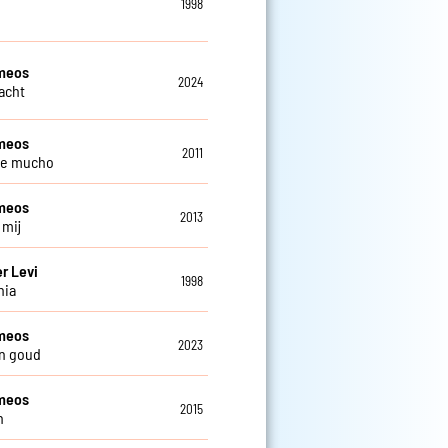
1998
meos
2024
lacht
meos
2011
e mucho
meos
2013
j mij
r Levi
1998
nia
meos
2023
n goud
meos
2015
n