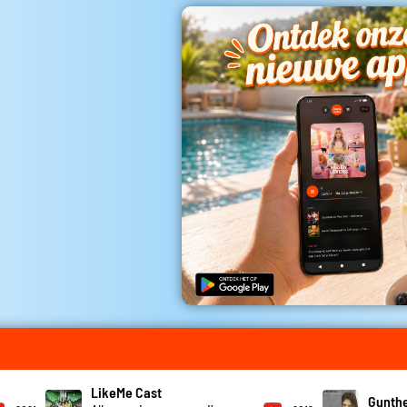
LikeMe Cast
Gunthe