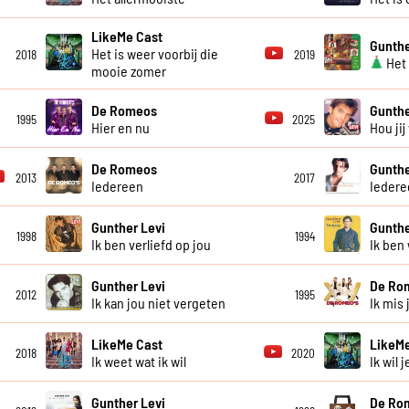
LikeMe Cast
Gunthe
Het is weer voorbij die
2018
2019
Het
mooie zomer
De Romeos
Gunthe
1995
2025
Hier en nu
Hou jij
De Romeos
Gunthe
2013
2017
Iedereen
Iedere
Gunther Levi
Gunthe
1998
1994
Ik ben verliefd op jou
Ik ben
Gunther Levi
De Ro
2012
1995
Ik kan jou niet vergeten
Ik mis 
LikeMe Cast
LikeMe
2018
2020
Ik weet wat ik wil
Ik wil j
Gunther Levi
De Ro