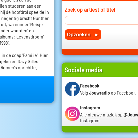
dien studeren aan een
Zoek op artiest of titel
hij de hoofdrol speelde in
n negentig bracht Gunther
uit, waaronder 'Meisje
Zonder woorden' en
oalbums: 'Levensdroom'
1998).
in de soap 'Familie'. Hier
ngelen en Davy Gilles
 Romeo's oprichtte.
Sociale media
Facebook
Volg
Jouwradio
op Facebook
Instagram
Alle nieuwe muziek op
@Jouw
Instagram