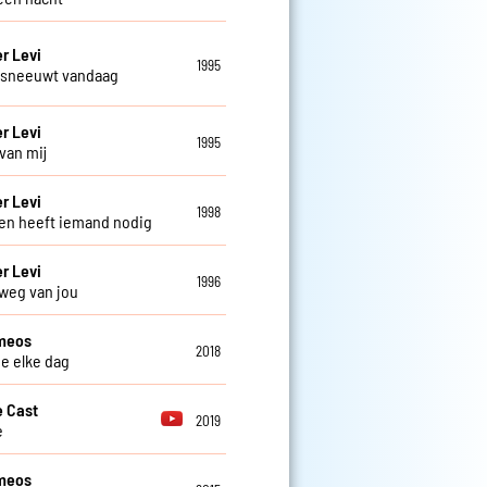
r Levi
1995
 sneeuwt vandaag
r Levi
1995
 van mij
r Levi
1998
en heeft iemand nodig
r Levi
1996
 weg van jou
meos
2018
je elke dag
 Cast
2019
e
meos