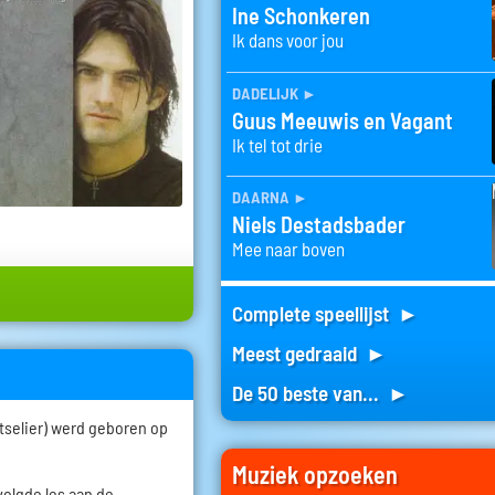
Ine Schonkeren
Ik dans voor jou
dadelijk
►
Guus Meeuwis en Vagant
Ik tel tot drie
daarna
►
Niels Destadsbader
Mee naar boven
Complete speellijst ►
Meest gedraaid ►
De 50 beste van... ►
tselier) werd geboren op
Muziek opzoeken
 volgde les aan de