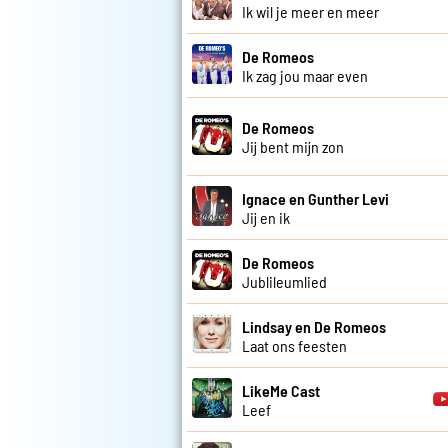
Ik wil je meer en meer
De Romeos
Ik zag jou maar even
De Romeos
Jij bent mijn zon
Ignace en Gunther Levi
Jij en ik
De Romeos
Jublileumlied
Lindsay en De Romeos
Laat ons feesten
LikeMe Cast
Leef