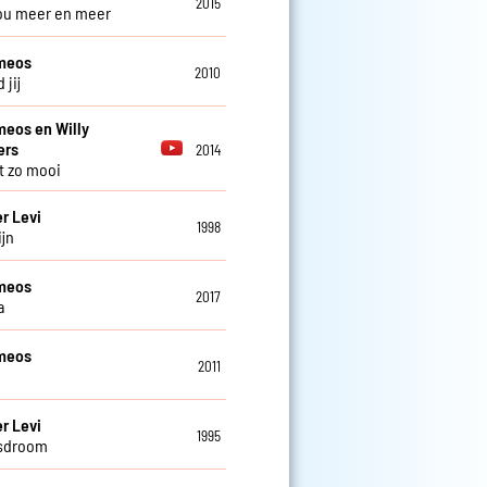
2015
 jou meer en meer
meos
2010
d jij
eos en Willy
rs
2014
nt zo mooi
r Levi
1998
ijn
meos
2017
a
meos
2011
r Levi
1995
sdroom