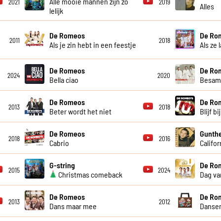
Alle mooie mannen zijn zo
2021
2019
Alles
lelijk
De Romeos
De Ro
2011
2018
Als je zin hebt in een feestje
Als ze 
De Romeos
De Ro
2024
2020
Bella ciao
Besam
De Romeos
De Ro
2013
2018
Beter wordt het niet
Blijf bi
De Romeos
Gunthe
2018
2016
Cabrio
Califor
G-string
De Ro
2015
2024
Christmas comeback
Dag va
De Romeos
De Ro
2013
2012
Dans maar mee
Danse