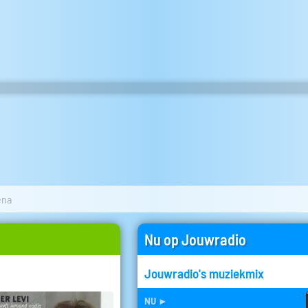
ena
Nu op Jouwradio
Jouwradio's muziekmix
nu
►