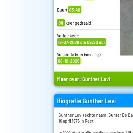
Duurt
03:40
88
keer gedraaid
Vorige keer:
18-07-2026 om 09:20 uur
Volgende keer
:
(schatting)
08-10-2026
Meer over:
Gunther Levi
Biografie Gunther Levi
Gunther Levi (echte naam: Gunter De Ba
16 april 1976 in Reet.
In 1992 startte zijn muzikale carriere. Hij