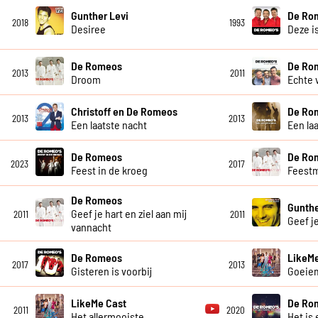
Gunther Levi
De Ro
2018
1993
Desiree
Deze is
De Romeos
De Ro
2013
2011
Droom
Echte 
Christoff en De Romeos
De Ro
2013
2013
Een laatste nacht
Een la
De Romeos
De Ro
2023
2017
Feest in de kroeg
Feest
De Romeos
Gunthe
Geef je hart en ziel aan mij
2011
2011
Geef j
vannacht
De Romeos
LikeMe
2017
2013
Gisteren is voorbij
Goeie
LikeMe Cast
De Rom
2011
2020
Het allermooiste
Het is