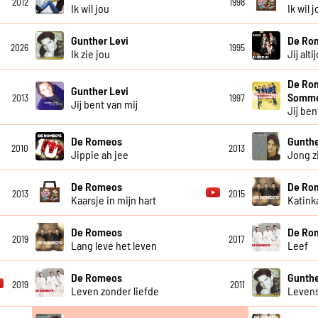
2012
1998
Ik wil jou
Ik wil
Gunther Levi
De Ro
2026
1995
Ik zie jou
Jij altij
De Rom
Gunther Levi
Somme
2013
1997
Jij bent van mij
Jij be
De Romeos
Gunthe
2010
2013
Jippie ah jee
Jong z
De Romeos
De Ro
2013
2015
Kaarsje in mijn hart
Katink
De Romeos
De Ro
2019
2017
Lang leve het leven
Leef
De Romeos
Gunthe
2019
2011
Leven zonder liefde
Leven