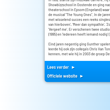
Showbizzschool in Oostende en ging na
theaterschool in Epsom (Engeland) waar 
de musical "The Young Ones". In de jare
met wisselend succes een reeks singles 
van hierboven', 'Meer dan sympathie', '
'Vergeef me'. Er verschenen twee studi
(1995) en 'Iedereen heeft iemand nodig' (
Eind jaren negentig ging Gunther spelen 
leerde hij ook zijn collega's Chris Van To
kennen, met wie hij in 2003 de groep De
Lees verder ►
Officiele website ►