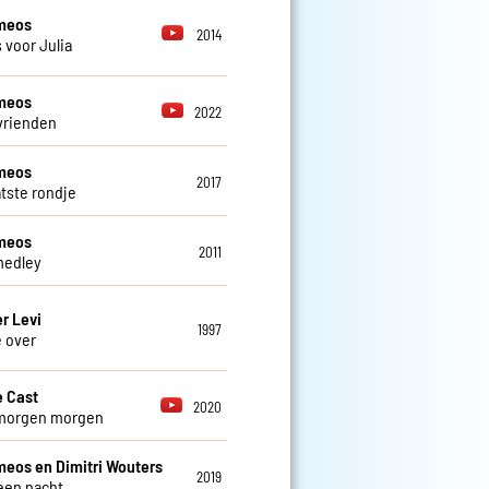
meos
2014
 voor Julia
meos
2022
vrienden
meos
2017
atste rondje
meos
2011
medley
r Levi
1997
e over
 Cast
2020
morgen morgen
eos en Dimitri Wouters
2019
 een nacht