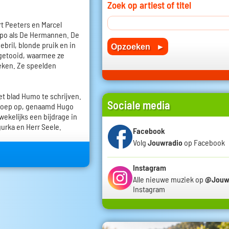
Zoek op artiest of titel
rt Peeters en Marcel
empo als De Hermannen. De
ril, blonde pruik en in
 getooid, waarmee ze
eken. Ze speelden
t blad Humo te schrijven.
Sociale media
groep op, genaamd Hugo
ekelijks een bijdrage in
rka en Herr Seele.
Facebook
Volg
Jouwradio
op Facebook
Instagram
Alle nieuwe muziek op
@Jouw
Instagram