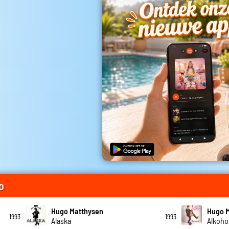
o
Hugo Matthysen
Hugo 
1993
1993
Alaska
Alkoho