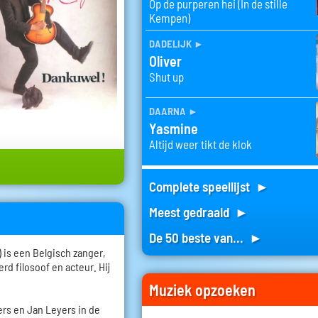
Op de purperen hei (In de stille
Kempen)
dadelijk
►
Oliver
Shut up
daarna
►
Yasmine
Altijd weer tikt de klok
Complete speellijst ►
Meest gedraaid ►
De 50 beste van... ►
 is een Belgisch zanger,
rd filosoof en acteur. Hij
Muziek opzoeken
ers en Jan Leyers in de