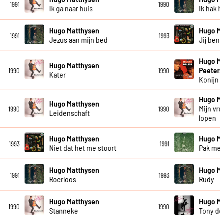
1991
1990
Ik ga naar huis
Ik hak
Hugo Matthysen
Hugo 
1991
1993
Jezus aan mijn bed
Jij be
Hugo M
Hugo Matthysen
Peeter
1990
1990
Kater
Konijn
Hugo 
Hugo Matthysen
Mijn v
1990
1990
Leidenschaft
lopen
Hugo Matthysen
Hugo 
1993
1991
Niet dat het me stoort
Pak m
Hugo Matthysen
Hugo 
1991
1993
Roerloos
Rudy
Hugo Matthysen
Hugo 
1990
1990
Stanneke
Tony d