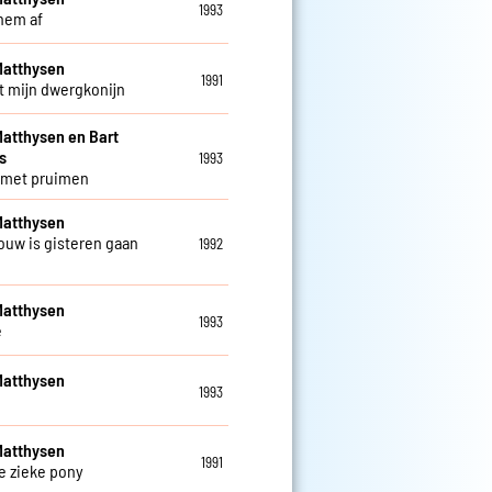
1993
 hem af
Matthysen
1991
nt mijn dwergkonijn
atthysen en Bart
s
1993
 met pruimen
Matthysen
rouw is gisteren gaan
1992
Matthysen
1993
e
Matthysen
1993
Matthysen
1991
e zieke pony