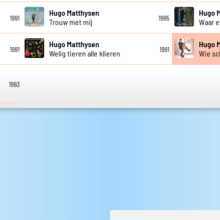
Hugo Matthysen
Hugo 
1991
1995
Trouw met mij
Waar e
Hugo Matthysen
Hugo 
1991
1991
Welig tieren alle klieren
Wie sch
1993