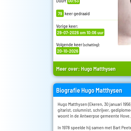
Duurt
00:53
79
keer gedraaid
Vorige keer:
29-07-2026 om 10:06 uur
Volgende keer
:
(schatting)
20-10-2026
Meer over:
Hugo Matthysen
Biografie Hugo Matthysen
Hugo Matthysen (Ekeren, 30 januari 1956)
gitarist, columnist, schrijver, gediplomee
woont in de Antwerpse gemeente Hove.
In 1978 speelde hij samen met Bart Peet