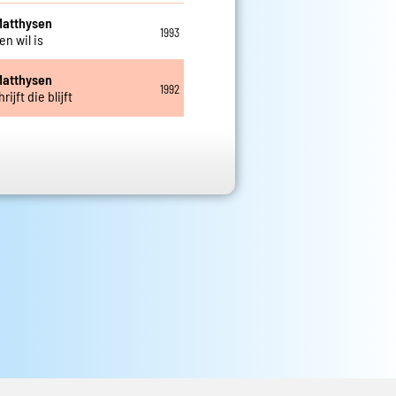
Matthysen
1993
en wil is
Matthysen
1992
rijft die blijft