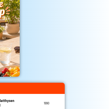
Matthysen
1990
l