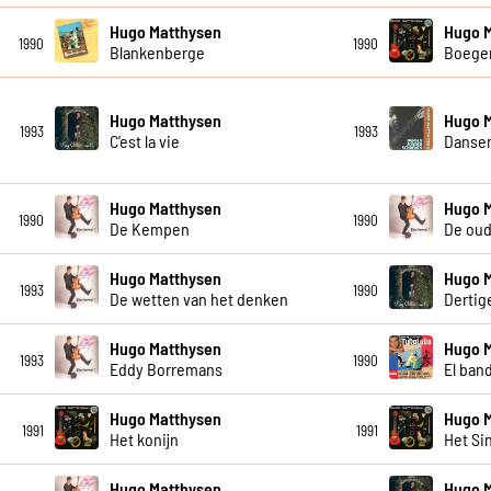
Hugo Matthysen
Hugo 
1990
1990
Blankenberge
Boege
Hugo Matthysen
Hugo 
1993
1993
C'est la vie
Danse
Hugo Matthysen
Hugo 
1990
1990
De Kempen
De ou
Hugo Matthysen
Hugo 
1993
1990
De wetten van het denken
Dertig
Hugo Matthysen
Hugo 
1993
1990
Eddy Borremans
El ban
Hugo Matthysen
Hugo 
1991
1991
Het konijn
Het Si
Hugo Matthysen
Hugo 