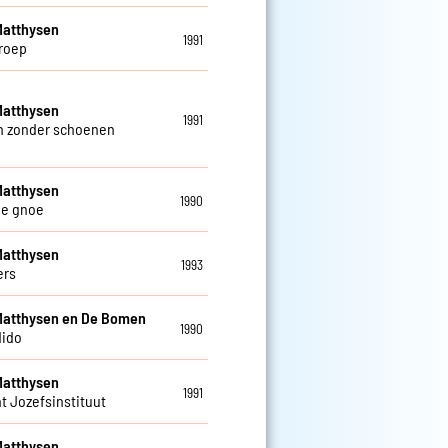
Matthysen
1991
roep
Matthysen
1991
n zonder schoenen
Matthysen
1990
de gnoe
Matthysen
1993
ers
Matthysen en De Bomen
1990
dido
Matthysen
1991
nt Jozefsinstituut
Matthysen