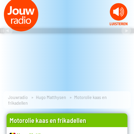
Jouwradio
Hugo Matthysen
Motorolie kaas en
frikadellen
Motorolie kaas en frikadellen