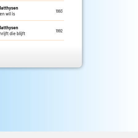
Matthysen
1993
en wil is
Matthysen
1992
rijft die blijft