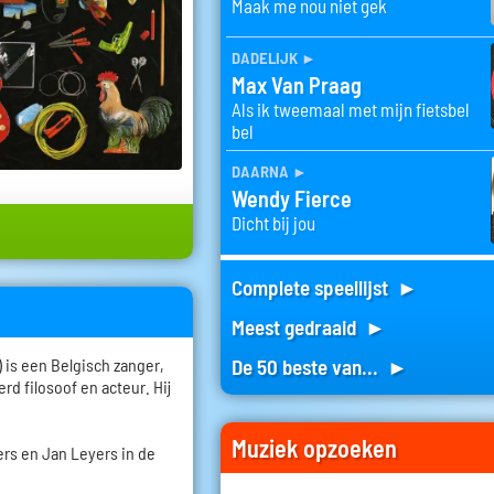
Maak me nou niet gek
dadelijk
►
Max Van Praag
Als ik tweemaal met mijn fietsbel
bel
daarna
►
Wendy Fierce
Dicht bij jou
Complete speellijst ►
Meest gedraaid ►
 is een Belgisch zanger,
De 50 beste van... ►
rd filosoof en acteur. Hij
Muziek opzoeken
ers en Jan Leyers in de