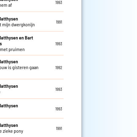
1993
 hem af
Matthysen
1991
nt mijn dwergkonijn
atthysen en Bart
s
1993
 met pruimen
Matthysen
rouw is gisteren gaan
1992
Matthysen
1993
e
Matthysen
1993
Matthysen
1991
e zieke pony