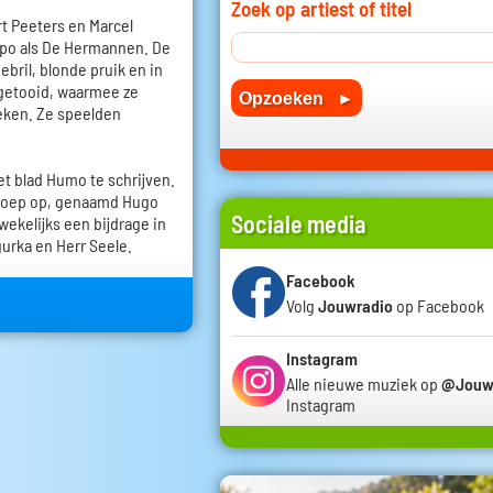
Zoek op artiest of titel
rt Peeters en Marcel
empo als De Hermannen. De
ril, blonde pruik en in
 getooid, waarmee ze
eken. Ze speelden
t blad Humo te schrijven.
groep op, genaamd Hugo
Sociale media
ekelijks een bijdrage in
rka en Herr Seele.
Facebook
Volg
Jouwradio
op Facebook
Instagram
Alle nieuwe muziek op
@Jouw
Instagram