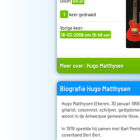
Duurt
03:21
1
keer gedraaid
Vorige keer:
18-03-2008 om 19:48 uur
Meer over:
Hugo Matthysen
Biografie Hugo Matthysen
Hugo Matthysen (Ekeren, 30 januari 1956)
gitarist, columnist, schrijver, gediplomee
woont in de Antwerpse gemeente Hove.
In 1978 speelde hij samen met Bart Peet
coverband Beri Beri.