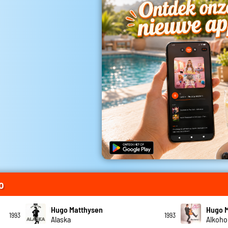
o
Hugo Matthysen
Hugo 
1993
1993
Alaska
Alkoho