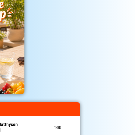
Matthysen
1990
l