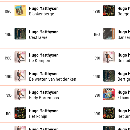
Hugo Matthysen
Hugo 
1990
1990
Blankenberge
Boege
Hugo Matthysen
Hugo 
1993
1993
C'est la vie
Danse
Hugo Matthysen
Hugo 
1990
1990
De Kempen
De ou
Hugo Matthysen
Hugo 
1993
1990
De wetten van het denken
Dertig
Hugo Matthysen
Hugo 
1993
1990
Eddy Borremans
El ban
Hugo Matthysen
Hugo 
1991
1991
Het konijn
Het Si
Hugo Matthysen
Hugo 