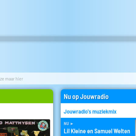
ze maar hier
Nu op Jouwradio
Jouwradio's muziekmix
nu
►
Lil Kleine en Samuel Welten