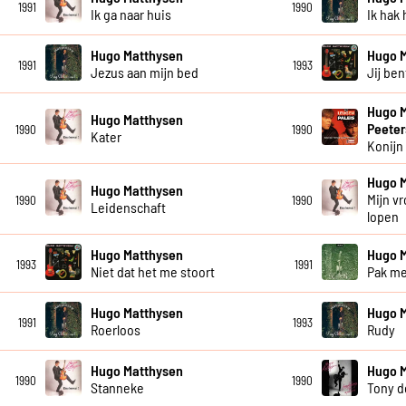
1991
1990
Ik ga naar huis
Ik hak
Hugo Matthysen
Hugo 
1991
1993
Jezus aan mijn bed
Jij be
Hugo M
Hugo Matthysen
Peeter
1990
1990
Kater
Konijn
Hugo 
Hugo Matthysen
Mijn v
1990
1990
Leidenschaft
lopen
Hugo Matthysen
Hugo 
1993
1991
Niet dat het me stoort
Pak m
Hugo Matthysen
Hugo 
1991
1993
Roerloos
Rudy
Hugo Matthysen
Hugo 
1990
1990
Stanneke
Tony d