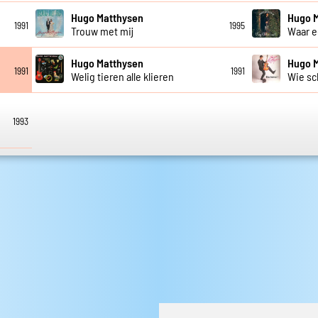
Hugo Matthysen
Hugo 
1991
1995
Trouw met mij
Waar e
Hugo Matthysen
Hugo 
1991
1991
Welig tieren alle klieren
Wie sch
1993