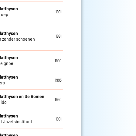
Matthysen
1991
roep
Matthysen
1991
n zonder schoenen
Matthysen
1990
de gnoe
Matthysen
1993
ers
Matthysen en De Bomen
1990
dido
Matthysen
1991
nt Jozefsinstituut
Matthysen