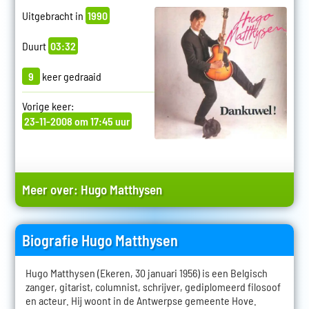
Uitgebracht in
1990
Duurt
03:32
9
keer gedraaid
Vorige keer:
23-11-2008 om 17:45 uur
Meer over:
Hugo Matthysen
Biografie Hugo Matthysen
Hugo Matthysen (Ekeren, 30 januari 1956) is een Belgisch
zanger, gitarist, columnist, schrijver, gediplomeerd filosoof
en acteur. Hij woont in de Antwerpse gemeente Hove.