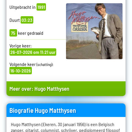
Uitgebracht in
1991
Duurt
03:23
75
keer gedraaid
Vorige keer:
26-07-2026 om 11:21 uur
Volgende keer
:
(schatting)
16-10-2026
Meer over:
Hugo Matthysen
Biografie Hugo Matthysen
Hugo Matthysen (Ekeren, 30 januari 1956) is een Belgisch
zanger, gitarist, columnist, schrijver, gediplomeerd filosoof