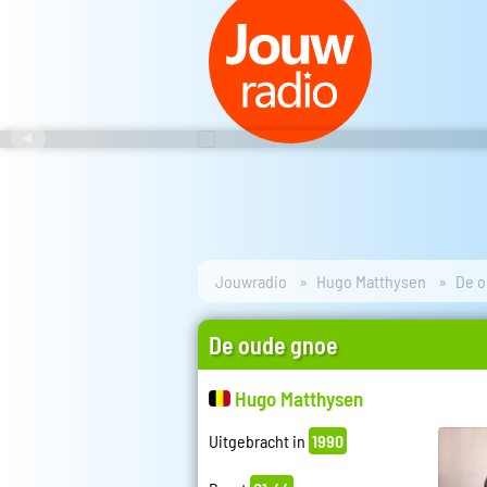
Jouwradio
Hugo Matthysen
De o
De oude gnoe
Hugo Matthysen
Uitgebracht in
1990