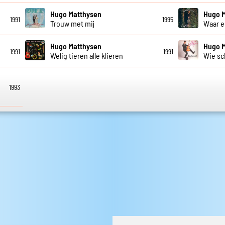
Hugo Matthysen
Hugo 
1991
1995
Trouw met mij
Waar e
Hugo Matthysen
Hugo 
1991
1991
Welig tieren alle klieren
Wie sch
1993