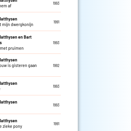
1993
 hem af
Matthysen
1991
nt mijn dwergkonijn
atthysen en Bart
s
1993
 met pruimen
Matthysen
rouw is gisteren gaan
1992
Matthysen
1993
e
Matthysen
1993
Matthysen
1991
e zieke pony