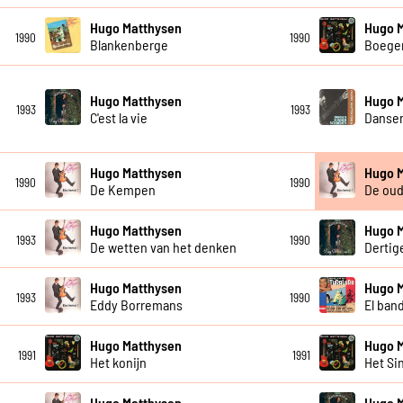
Hugo Matthysen
Hugo 
1990
1990
Blankenberge
Boege
Hugo Matthysen
Hugo 
1993
1993
C'est la vie
Danse
Hugo Matthysen
Hugo 
1990
1990
De Kempen
De ou
Hugo Matthysen
Hugo 
1993
1990
De wetten van het denken
Dertig
Hugo Matthysen
Hugo 
1993
1990
Eddy Borremans
El ban
Hugo Matthysen
Hugo 
1991
1991
Het konijn
Het Si
Hugo Matthysen
Hugo 