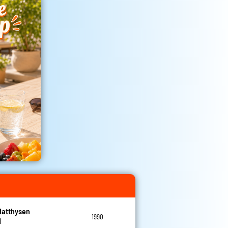
Matthysen
1990
l