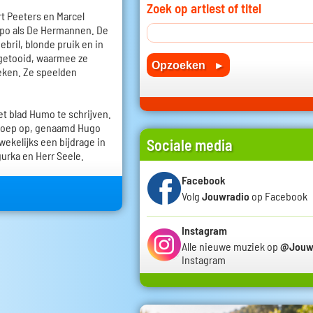
Zoek op artiest of titel
rt Peeters en Marcel
empo als De Hermannen. De
ril, blonde pruik en in
 getooid, waarmee ze
eken. Ze speelden
t blad Humo te schrijven.
groep op, genaamd Hugo
ekelijks een bijdrage in
Sociale media
rka en Herr Seele.
Facebook
Volg
Jouwradio
op Facebook
Instagram
Alle nieuwe muziek op
@Jouw
Instagram