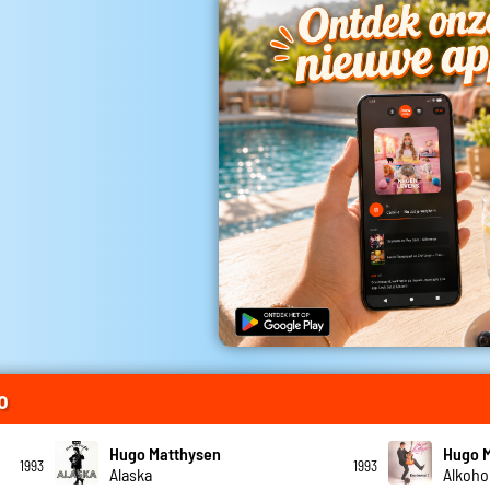
o
Hugo Matthysen
Hugo 
1993
1993
Alaska
Alkoho