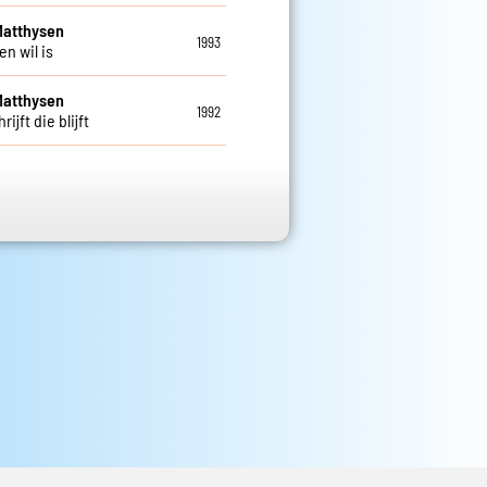
Matthysen
1993
en wil is
Matthysen
1992
rijft die blijft