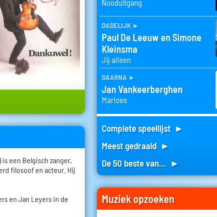
Nooduitgang
dadelijk
►
Paul De Leeuw en Simone
Kleinsma
Jij alleen
daarna
►
Jan Vankeerberghen
Marloes
Complete speellijst ►
Meest gedraaid ►
 is een Belgisch zanger,
De 50 beste van... ►
rd filosoof en acteur. Hij
Muziek opzoeken
ers en Jan Leyers in de