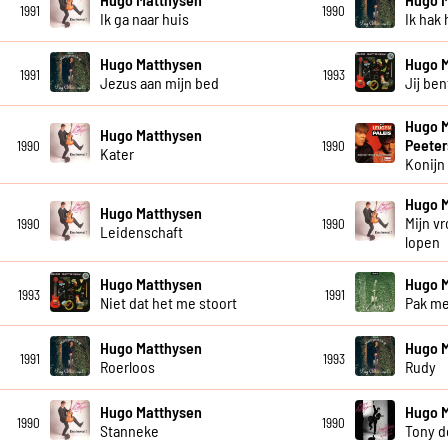
1991
1990
Ik ga naar huis
Ik hak
Hugo Matthysen
Hugo 
1991
1993
Jezus aan mijn bed
Jij be
Hugo M
Hugo Matthysen
Peeter
1990
1990
Kater
Konijn
Hugo 
Hugo Matthysen
Mijn v
1990
1990
Leidenschaft
lopen
Hugo Matthysen
Hugo 
1993
1991
Niet dat het me stoort
Pak m
Hugo Matthysen
Hugo 
1991
1993
Roerloos
Rudy
Hugo Matthysen
Hugo 
1990
1990
Stanneke
Tony d