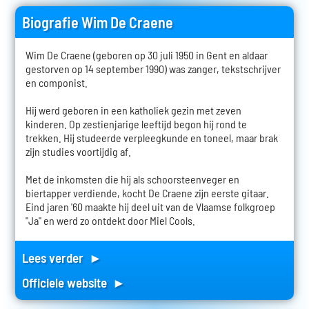
Biografie Wim De Craene
Wim De Craene (geboren op 30 juli 1950 in Gent en aldaar
gestorven op 14 september 1990) was zanger, tekstschrijver
en componist.
Hij werd geboren in een katholiek gezin met zeven
kinderen. Op zestienjarige leeftijd begon hij rond te
trekken. Hij studeerde verpleegkunde en toneel, maar brak
zijn studies voortijdig af.
Met de inkomsten die hij als schoorsteenveger en
biertapper verdiende, kocht De Craene zijn eerste gitaar.
Eind jaren '60 maakte hij deel uit van de Vlaamse folkgroep
"Ja" en werd zo ontdekt door Miel Cools.
Lees verder ►
Officiele website ►