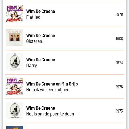
Wim De Craene
1978
Flatlied
Wim De Craene
1988
Gisteren
Wim De Craene
1973
Harry
Wim De Craene en Mia Grijp
1976
Help ik win een miljoen
Wim De Craene
1973
Het is om de poen te doen