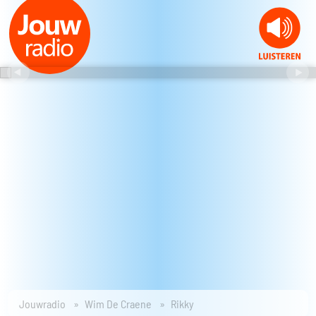
Jouwradio
Wim De Craene
Rikky