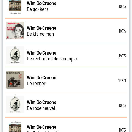
Wim De Craene
1975
De gokkers
Wim De Craene
1974
De kleine man
Wim De Craene
1973
De rechter en de landloper
Wim De Craene
1980
De renner
Wim De Craene
1973
De rode heuvel
Wim De Craene
1975