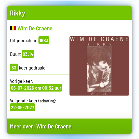
Rikky
Wim De Craene
Uitgebracht in
1983
Duurt
03:14
63
keer gedraaid
Vorige keer:
06-07-2026 om 00:52 uur
Volgende keer
:
(schatting)
22-05-2027
Meer over:
Wim De Craene