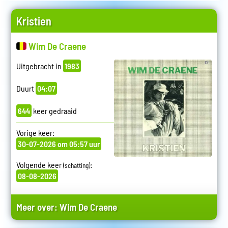
Kristien
Wim De Craene
Uitgebracht in
1983
Duurt
04:07
644
keer gedraaid
Vorige keer:
30-07-2026 om 05:57 uur
Volgende keer
:
(schatting)
08-08-2026
Meer over:
Wim De Craene