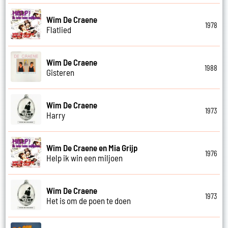
Wim De Craene
1978
Flatlied
Wim De Craene
1988
Gisteren
Wim De Craene
1973
Harry
Wim De Craene en Mia Grijp
1976
Help ik win een miljoen
Wim De Craene
1973
Het is om de poen te doen