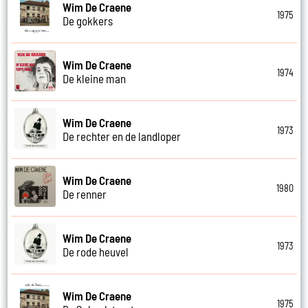
Wim De Craene
1975
De gokkers
Wim De Craene
1974
De kleine man
Wim De Craene
1973
De rechter en de landloper
Wim De Craene
1980
De renner
Wim De Craene
1973
De rode heuvel
Wim De Craene
1975