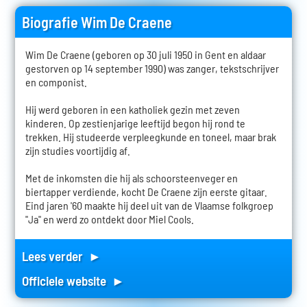
Biografie Wim De Craene
Wim De Craene (geboren op 30 juli 1950 in Gent en aldaar
gestorven op 14 september 1990) was zanger, tekstschrijver
en componist.
Hij werd geboren in een katholiek gezin met zeven
kinderen. Op zestienjarige leeftijd begon hij rond te
trekken. Hij studeerde verpleegkunde en toneel, maar brak
zijn studies voortijdig af.
Met de inkomsten die hij als schoorsteenveger en
biertapper verdiende, kocht De Craene zijn eerste gitaar.
Eind jaren '60 maakte hij deel uit van de Vlaamse folkgroep
"Ja" en werd zo ontdekt door Miel Cools.
Lees verder ►
Officiele website ►