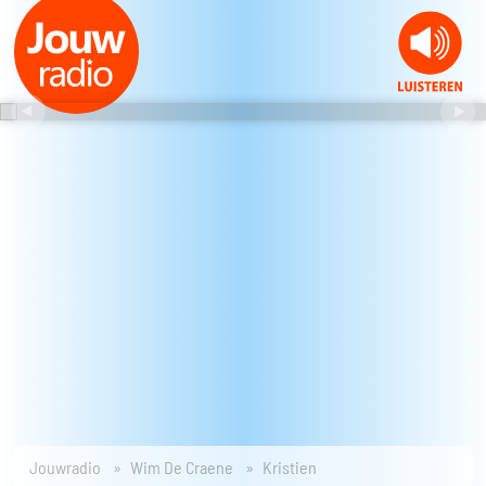
Jouwradio
Wim De Craene
Kristien