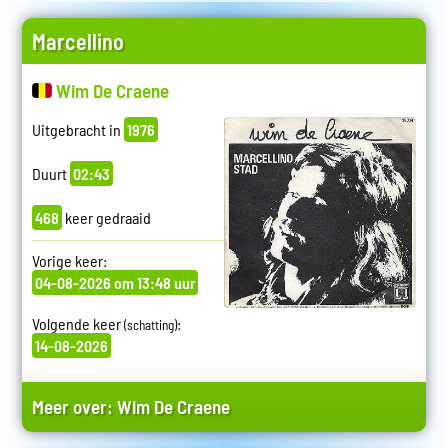
Marcellino
Wim De Craene
Uitgebracht in
1976
Duurt
02:43
468
keer gedraaid
Vorige keer:
04-08-2026 om 13:48 uur
Volgende keer
:
(schatting)
14-08-2026
Meer over:
Wim De Craene