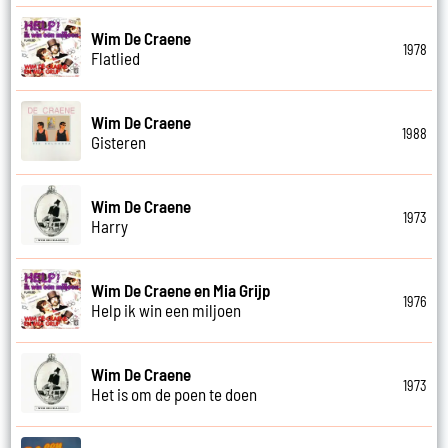
Wim De Craene
1978
Flatlied
Wim De Craene
1988
Gisteren
Wim De Craene
1973
Harry
Wim De Craene en Mia Grijp
1976
Help ik win een miljoen
Wim De Craene
1973
Het is om de poen te doen