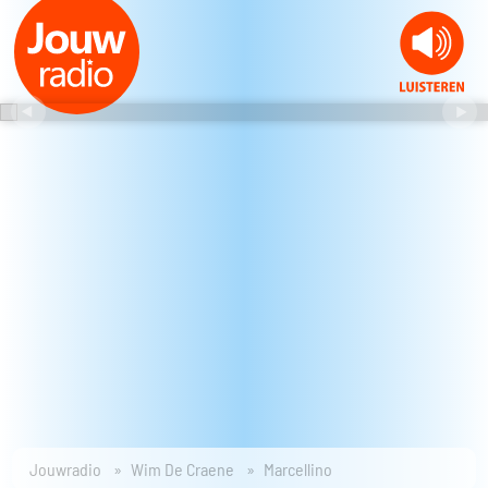
Jouwradio
Wim De Craene
Marcellino