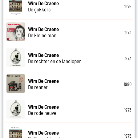
Wim De Craene
1975
De gokkers
Wim De Craene
1974
De kleine man
Wim De Craene
1973
De rechter en de landloper
Wim De Craene
1980
De renner
Wim De Craene
1973
De rode heuvel
Wim De Craene
1975