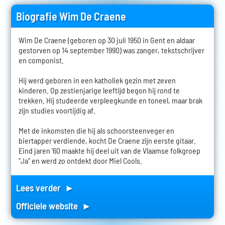
Biografie Wim De Craene
Wim De Craene (geboren op 30 juli 1950 in Gent en aldaar
gestorven op 14 september 1990) was zanger, tekstschrijver
en componist.
Hij werd geboren in een katholiek gezin met zeven
kinderen. Op zestienjarige leeftijd begon hij rond te
trekken. Hij studeerde verpleegkunde en toneel, maar brak
zijn studies voortijdig af.
Met de inkomsten die hij als schoorsteenveger en
biertapper verdiende, kocht De Craene zijn eerste gitaar.
Eind jaren '60 maakte hij deel uit van de Vlaamse folkgroep
"Ja" en werd zo ontdekt door Miel Cools.
Lees verder ►
Officiele website ►