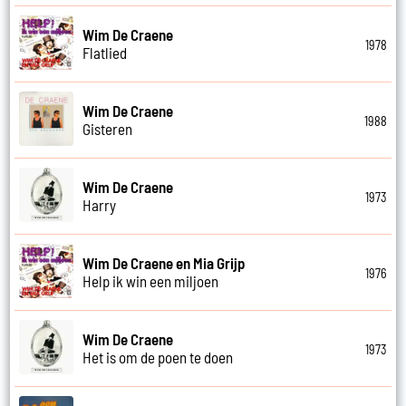
Wim De Craene
1978
Flatlied
Wim De Craene
1988
Gisteren
Wim De Craene
1973
Harry
Wim De Craene en Mia Grijp
1976
Help ik win een miljoen
Wim De Craene
1973
Het is om de poen te doen