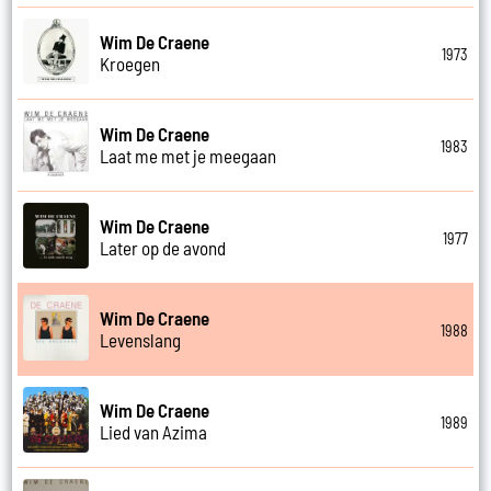
Wim De Craene
1973
Kroegen
Wim De Craene
1983
Laat me met je meegaan
Wim De Craene
1977
Later op de avond
Wim De Craene
1988
Levenslang
Wim De Craene
1989
Lied van Azima