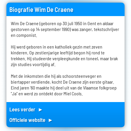
Biografie Wim De Craene
Wim De Craene (geboren op 30 juli 1950 in Gent en aldaar
gestorven op 14 september 1990) was zanger, tekstschrijver
en componist.
Hij werd geboren in een katholiek gezin met zeven
kinderen. Op zestienjarige leeftijd begon hij rond te
trekken. Hij studeerde verpleegkunde en toneel, maar brak
zijn studies voortijdig af.
Met de inkomsten die hij als schoorsteenveger en
biertapper verdiende, kocht De Craene zijn eerste gitaar.
Eind jaren '60 maakte hij deel uit van de Vlaamse folkgroep
"Ja" en werd zo ontdekt door Miel Cools.
Lees verder ►
Officiele website ►