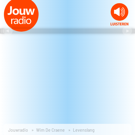
Jouwradio
Wim De Craene
Levenslang