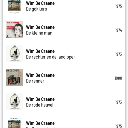
Wim De Craene
1975
De gokkers
Wim De Craene
1974
De kleine man
Wim De Craene
1973
De rechter en de landloper
Wim De Craene
1980
De renner
Wim De Craene
1973
De rode heuvel
Wim De Craene
1975