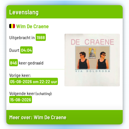
Levenslang
Wim De Craene
Uitgebracht in
1988
Duurt
04:04
846
keer gedraaid
Vorige keer:
05-08-2026 om 22:22 uur
Volgende keer
:
(schatting)
15-08-2026
Meer over:
Wim De Craene