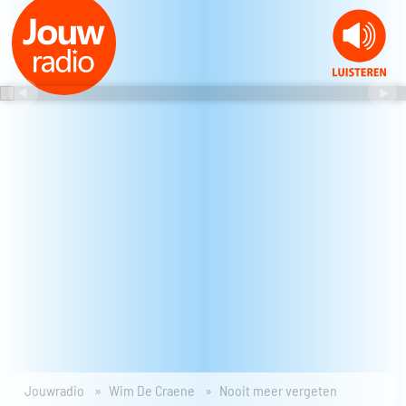
Jouwradio
Wim De Craene
Nooit meer vergeten