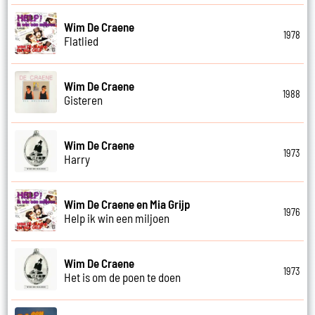
Wim De Craene
1978
Flatlied
Wim De Craene
1988
Gisteren
Wim De Craene
1973
Harry
Wim De Craene en Mia Grijp
1976
Help ik win een miljoen
Wim De Craene
1973
Het is om de poen te doen