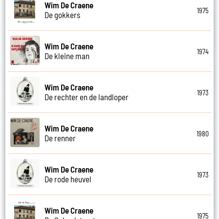
Wim De Craene
1975
De gokkers
Wim De Craene
1974
De kleine man
Wim De Craene
1973
De rechter en de landloper
Wim De Craene
1980
De renner
Wim De Craene
1973
De rode heuvel
Wim De Craene
1975