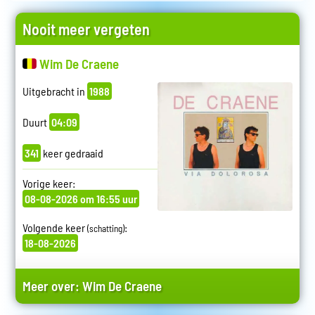
Nooit meer vergeten
Wim De Craene
Uitgebracht in
1988
Duurt
04:09
341
keer gedraaid
Vorige keer:
08-08-2026 om 16:55 uur
Volgende keer
:
(schatting)
18-08-2026
Meer over:
Wim De Craene