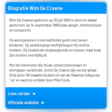
Biografie Wim De Craene
Wim De Craene (geboren op 30 juli 1950 in Gent en aldaar
gestorven op 14 september 1990) was zanger, tekstschrijver
en componist.
Hij werd geboren in een katholiek gezin met zeven
kinderen. Op zestienjarige leeftijd begon hij rond te
trekken. Hij studeerde verpleegkunde en toneel, maar brak
zijn studies voortijdig af.
Met de inkomsten die hij als schoorsteenveger en
biertapper verdiende, kocht De Craene zijn eerste gitaar.
Eind jaren '60 maakte hij deel uit van de Vlaamse folkgroep
"Ja" en werd zo ontdekt door Miel Cools.
Lees verder ►
Officiele website ►