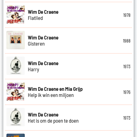
Wim De Craene
1978
Flatlied
Wim De Craene
1988
Gisteren
Wim De Craene
1973
Harry
Wim De Craene en Mia Grijp
1976
Help ik win een miljoen
Wim De Craene
1973
Het is om de poen te doen