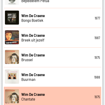
Bepdibelem Petua
Wim De Craene
1977
Bongo Boetiek
Wim De Craene
1987
Breek uit jezelf
Wim De Craene
1975
Brussel
Wim De Craene
1988
Buurman
Wim De Craene
1975
Chantate