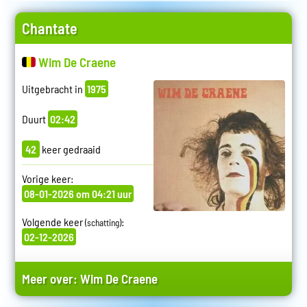
Chantate
Wim De Craene
Uitgebracht in
1975
Duurt
02:42
42
keer gedraaid
Vorige keer:
08-01-2026 om 04:21 uur
Volgende keer
:
(schatting)
02-12-2026
Meer over:
Wim De Craene