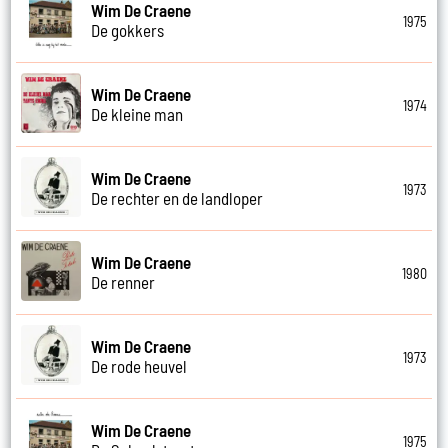
Wim De Craene
1975
De gokkers
Wim De Craene
1974
De kleine man
Wim De Craene
1973
De rechter en de landloper
Wim De Craene
1980
De renner
Wim De Craene
1973
De rode heuvel
Wim De Craene
1975