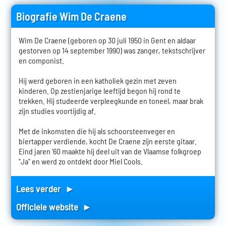
Biografie Wim De Craene
Wim De Craene (geboren op 30 juli 1950 in Gent en aldaar
gestorven op 14 september 1990) was zanger, tekstschrijver
en componist.
Hij werd geboren in een katholiek gezin met zeven
kinderen. Op zestienjarige leeftijd begon hij rond te
trekken. Hij studeerde verpleegkunde en toneel, maar brak
zijn studies voortijdig af.
Met de inkomsten die hij als schoorsteenveger en
biertapper verdiende, kocht De Craene zijn eerste gitaar.
Eind jaren '60 maakte hij deel uit van de Vlaamse folkgroep
"Ja" en werd zo ontdekt door Miel Cools.
Lees verder ►
Officiele website ►