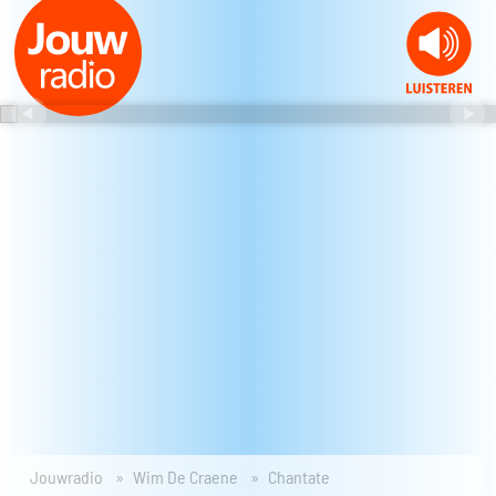
Jouwradio
Wim De Craene
Chantate