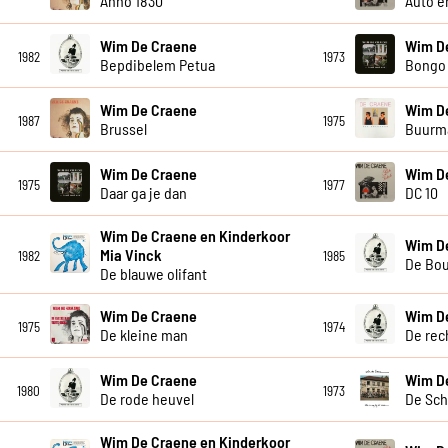
Anno 1830
Auto e
Wim De Craene
Wim D
1982
1973
Bepdibelem Petua
Bongo
Wim De Craene
Wim D
1987
1975
Brussel
Buurm
Wim De Craene
Wim D
1975
1977
Daar ga je dan
DC 10
Wim De Craene en Kinderkoor
Wim D
Mia Vinck
1982
1985
De Bou
De blauwe olifant
Wim De Craene
Wim D
1975
1974
De kleine man
De rec
Wim De Craene
Wim D
1980
1973
De rode heuvel
De Sch
Wim De Craene en Kinderkoor