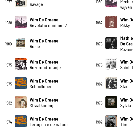
Recht 
1977
1980
Ravage
wijven
Wim De Craene
Wim D
1988
1982
Revolutie nummer 2
Rikky
Mathie
Wim De Craene
De Cr
1980
1975
Rosie
Rozan
Wim De Craene
Wim D
1975
1975
Rozerood-oranje
Saint-
Wim De Craene
Wim D
1975
1982
Schoollopen
Stad
Wim De Craene
Wim D
1982
1975
Straatkoning
Sylvia
Wim De Craene
Wim D
1974
1982
Terug naar de natuur
Tim