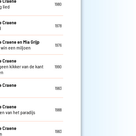
e Craene
1980
g lied
e Craene
1978
d
 Craene en Mia Grijp
1976
k win een miljoen
e Craene
 geen kikker van de kant
1990
en
e Craene
1983
e Craene
1988
en van het paradijs
e Craene
1983
en