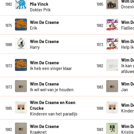
Wim D
Mia Vinck
1982
1985
Droevi
Dokter Prik
Wim De Craene
Wim D
1975
1982
Erik
Flatlie
Wim De Craene
Wim De
1988
1973
Harry
Help i
Wim D
Wim De Craene
Ik kan
1973
1982
Ik heb een vinger klaar
afduw
Wim De Craene
Wim D
1973
1983
Ik wil wel van je houden
Jan
Wim De Craene en Koen
Wim D
Crucke
1985
1988
Kinder
Kinderen van het paradijs
Wim De Craene
Wim D
1982
1983
Kraaknet
Kristi