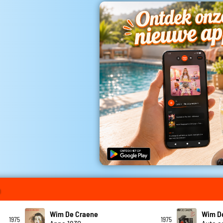
o
Wim De Craene
Wim D
1975
1975