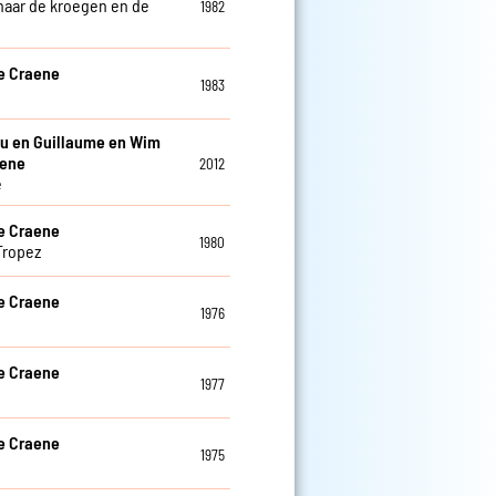
naar de kroegen en de
1982
e Craene
1983
u en Guillaume en Wim
aene
2012
e
e Craene
1980
Tropez
e Craene
1976
e Craene
1977
e Craene
1975