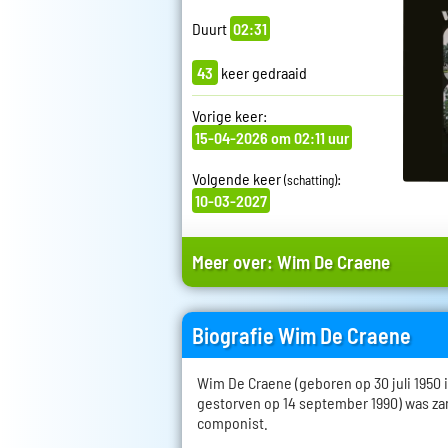
Duurt
02:31
43
keer gedraaid
Vorige keer:
15-04-2026 om 02:11 uur
Volgende keer
:
(schatting)
10-03-2027
Meer over:
Wim De Craene
Biografie Wim De Craene
Wim De Craene (geboren op 30 juli 1950 i
gestorven op 14 september 1990) was zan
componist.