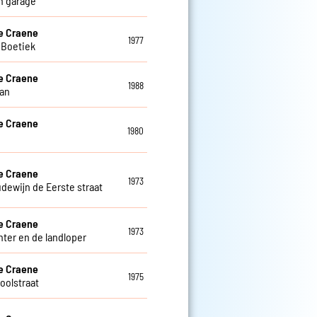
n garage
e Craene
1977
 Boetiek
e Craene
1988
an
e Craene
1980
e Craene
1973
dewijn de Eerste straat
e Craene
1973
hter en de landloper
e Craene
1975
oolstraat