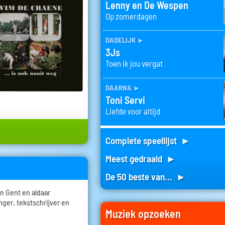
Lenny en De Wespen
Op zomerdagen
dadelijk
►
3Js
Toen ik jou vergat
daarna
►
Toni Servi
Liefde voor altijd
Complete speellijst ►
Meest gedraaid ►
De 50 beste van... ►
n Gent en aldaar
ger, tekstschrijver en
Muziek opzoeken