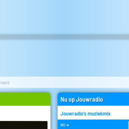
haard
Nu op Jouwradio
Jouwradio's muziekmix
nu
►