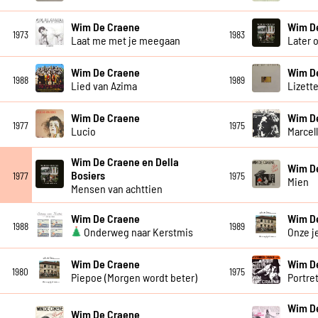
Wim De Craene
Wim D
1973
1983
Laat me met je meegaan
Later 
Wim De Craene
Wim D
1988
1989
Lied van Azima
Lizett
Wim De Craene
Wim D
1977
1975
Lucio
Marcel
Wim De Craene en Della
Wim D
Bosiers
1977
1975
Mien
Mensen van achttien
Wim De Craene
Wim D
1988
1989
Onderweg naar Kerstmis
Onze j
Wim De Craene
Wim D
1980
1975
Piepoe (Morgen wordt beter)
Portre
Wim D
Wim De Craene