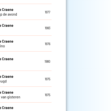
e Craene
1977
op de avond
e Craene
1983
e
e Craene
1976
lino
e Craene
1980
e Craene
1975
eugd
e Craene
1975
t van gisteren
e Craene