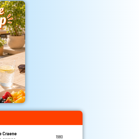
e Craene
1980