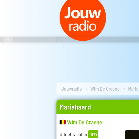
Jouwradio
Wim De Craene
Maria
Mariahaard
Wim De Craene
Uitgebracht in
1977