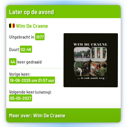
Later op de avond
Wim De Craene
Uitgebracht in
1977
Duurt
02:48
44
keer gedraaid
Vorige keer:
19-06-2026 om 01:57 uur
Volgende keer
:
(schatting)
05-05-2027
Meer over:
Wim De Craene