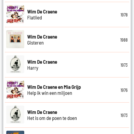
Wim De Craene
1978
Flatlied
Wim De Craene
1988
Gisteren
Wim De Craene
1973
Harry
Wim De Craene en Mia Grijp
1976
Help ik win een miljoen
Wim De Craene
1973
Het is om de poen te doen