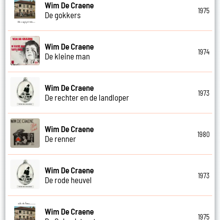
Wim De Craene
1975
De gokkers
Wim De Craene
1974
De kleine man
Wim De Craene
1973
De rechter en de landloper
Wim De Craene
1980
De renner
Wim De Craene
1973
De rode heuvel
Wim De Craene
1975