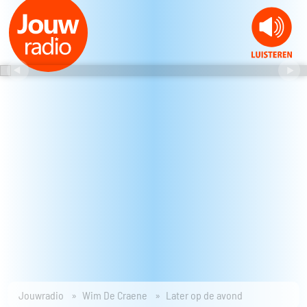
Jouwradio
Wim De Craene
Later op de avond