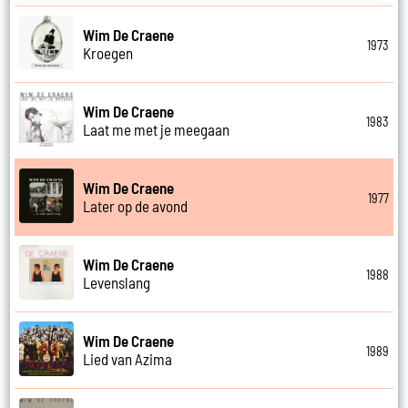
Wim De Craene
1973
Kroegen
Wim De Craene
1983
Laat me met je meegaan
Wim De Craene
1977
Later op de avond
Wim De Craene
1988
Levenslang
Wim De Craene
1989
Lied van Azima