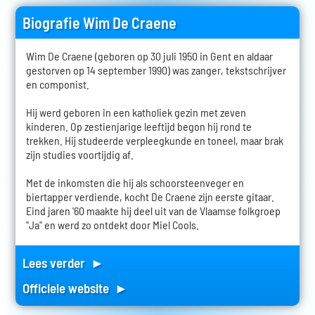
Biografie Wim De Craene
Wim De Craene (geboren op 30 juli 1950 in Gent en aldaar
gestorven op 14 september 1990) was zanger, tekstschrijver
en componist.
Hij werd geboren in een katholiek gezin met zeven
kinderen. Op zestienjarige leeftijd begon hij rond te
trekken. Hij studeerde verpleegkunde en toneel, maar brak
zijn studies voortijdig af.
Met de inkomsten die hij als schoorsteenveger en
biertapper verdiende, kocht De Craene zijn eerste gitaar.
Eind jaren '60 maakte hij deel uit van de Vlaamse folkgroep
"Ja" en werd zo ontdekt door Miel Cools.
Lees verder ►
Officiele website ►