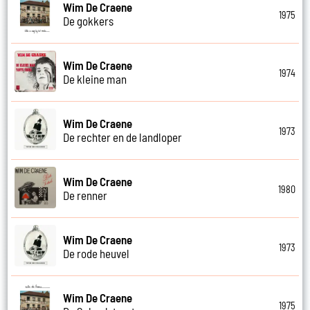
Wim De Craene
1975
De gokkers
Wim De Craene
1974
De kleine man
Wim De Craene
1973
De rechter en de landloper
Wim De Craene
1980
De renner
Wim De Craene
1973
De rode heuvel
Wim De Craene
1975