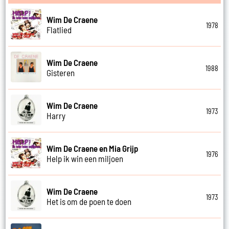
Wim De Craene
1978
Flatlied
Wim De Craene
1988
Gisteren
Wim De Craene
1973
Harry
Wim De Craene en Mia Grijp
1976
Help ik win een miljoen
Wim De Craene
1973
Het is om de poen te doen