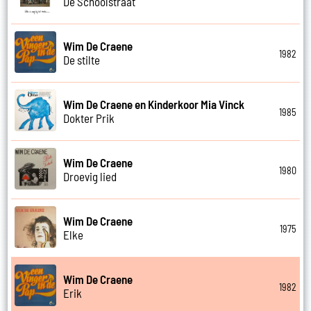
De Schoolstraat
Wim De Craene
1982
De stilte
Wim De Craene en Kinderkoor Mia Vinck
1985
Dokter Prik
Wim De Craene
1980
Droevig lied
Wim De Craene
1975
Elke
Wim De Craene
1982
Erik