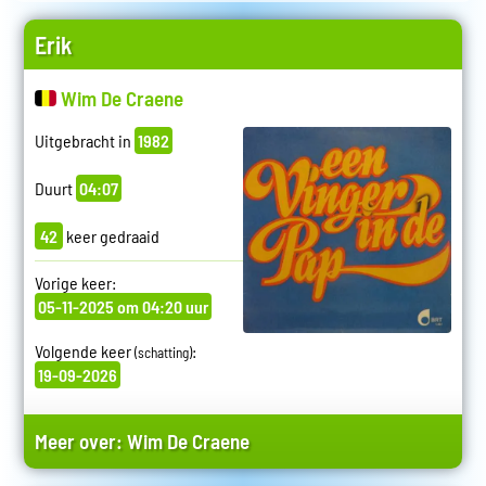
Erik
Wim De Craene
Uitgebracht in
1982
Duurt
04:07
42
keer gedraaid
Vorige keer:
05-11-2025 om 04:20 uur
Volgende keer
:
(schatting)
19-09-2026
Meer over:
Wim De Craene