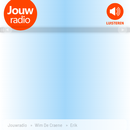
Jouwradio
Wim De Craene
Erik