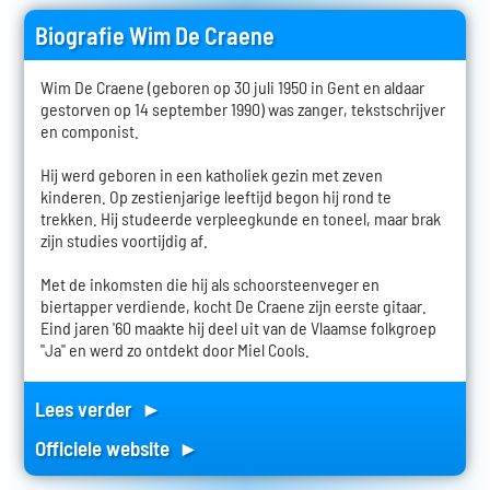
Biografie Wim De Craene
Wim De Craene (geboren op 30 juli 1950 in Gent en aldaar
gestorven op 14 september 1990) was zanger, tekstschrijver
en componist.
Hij werd geboren in een katholiek gezin met zeven
kinderen. Op zestienjarige leeftijd begon hij rond te
trekken. Hij studeerde verpleegkunde en toneel, maar brak
zijn studies voortijdig af.
Met de inkomsten die hij als schoorsteenveger en
biertapper verdiende, kocht De Craene zijn eerste gitaar.
Eind jaren '60 maakte hij deel uit van de Vlaamse folkgroep
"Ja" en werd zo ontdekt door Miel Cools.
Lees verder ►
Officiele website ►