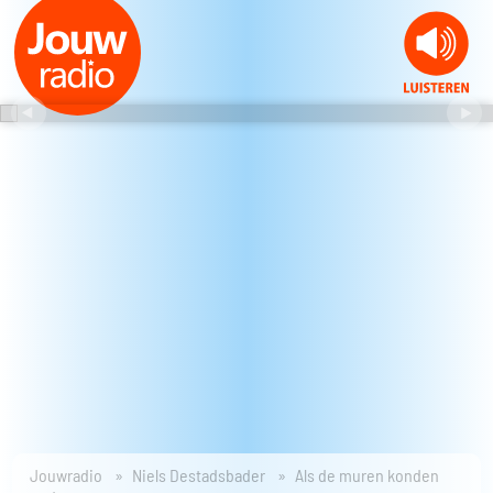
Jouwradio
Niels Destadsbader
Als de muren konden