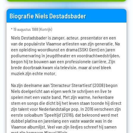
Biografie Niels Destadsbader
* 19 augustus 1988 (Kortrijk)
Niels Destadsbader is zanger, acteur, presentator en een
van de populairste Vlaamse artiesten van zijn generatie. Na
een opleiding woordkunst en drama (SSKI Gent) en jaren
podiumervaring in jeugdtheater en voordrachtwedstrijden,
begon hij te bouwen aan een professionele carrière. Zijn
brede doorbraak kwam via televisie, maar al snel bleek
muziek zijn echte motor.
Na zijn deelname aan 'Steracteur Sterartiest' (2008) begon
Niels doelgericht aan eigen werk te schrijven en live te
spelen met een vaste band. Met zijn warme, herkenbare
stem en songs die dicht bij het leven staan toonde hij direct
zijn talent voor Nederlandstalige pop. In 2016 verscheen zijn
eerste soloalbum 'Speeltijd' (2016), dat bekroond werd met
dubbel platina en jarenlang een vaste waarde was in de
Vlaamse albumlijst. Veel van zijn liedjes schreef hij samen
met zijn kompaan Miguel Wiels.