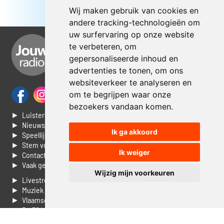
Wij maken gebruik van cookies en
andere tracking-technologieën om
uw surfervaring op onze website
te verbeteren, om
gepersonaliseerde inhoud en
advertenties te tonen, om ons
websiteverkeer te analyseren en
om te begrijpen waar onze
bezoekers vandaan komen.
► Luisteren naar Jouwradio
► Nieuws
Ik ga akkoord
► Speellijst
► Stem voor de Dag top 3
Ik weiger
► Contacteer ons
► Vaak gestelde vragen
Wijzig mijn voorkeuren
► Livestream informatie
► Muziek opzoeken
► Vlaamse 100 Aller tijden
► De 50 beste van...
► Adverteren op Jouwradio