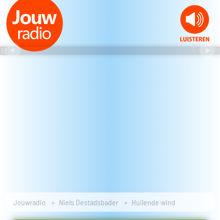
Jouwradio
Niels Destadsbader
Huilende wind