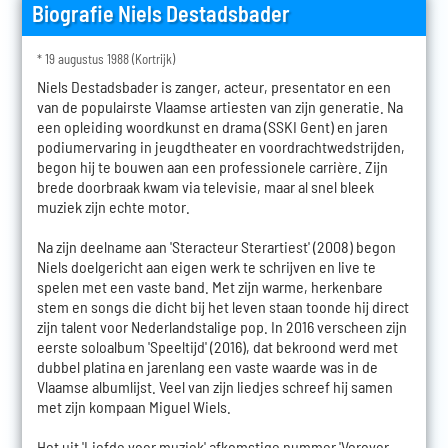
Biografie Niels Destadsbader
* 19 augustus 1988 (Kortrijk)
Niels Destadsbader is zanger, acteur, presentator en een
van de populairste Vlaamse artiesten van zijn generatie. Na
een opleiding woordkunst en drama (SSKI Gent) en jaren
podiumervaring in jeugdtheater en voordrachtwedstrijden,
begon hij te bouwen aan een professionele carrière. Zijn
brede doorbraak kwam via televisie, maar al snel bleek
muziek zijn echte motor.
Na zijn deelname aan 'Steracteur Sterartiest' (2008) begon
Niels doelgericht aan eigen werk te schrijven en live te
spelen met een vaste band. Met zijn warme, herkenbare
stem en songs die dicht bij het leven staan toonde hij direct
zijn talent voor Nederlandstalige pop. In 2016 verscheen zijn
eerste soloalbum 'Speeltijd' (2016), dat bekroond werd met
dubbel platina en jarenlang een vaste waarde was in de
Vlaamse albumlijst. Veel van zijn liedjes schreef hij samen
met zijn kompaan Miguel Wiels.
Het uit 'Liefde voor muziek' afkomstige nummer 'Verover