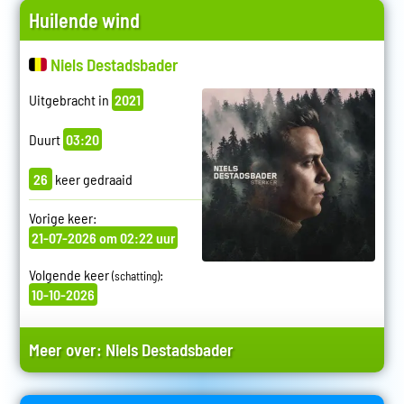
Huilende wind
Niels Destadsbader
Uitgebracht in
2021
Duurt
03:20
26
keer gedraaid
Vorige keer:
21-07-2026 om 02:22 uur
Volgende keer
:
(schatting)
10-10-2026
Meer over:
Niels Destadsbader